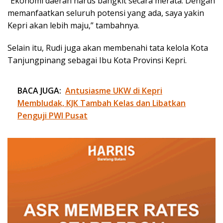
“Ekonomi daerah harus bangkit secara merata. Dengan
memanfaatkan seluruh potensi yang ada, saya yakin
Kepri akan lebih maju,” tambahnya.
Selain itu, Rudi juga akan membenahi tata kelola Kota
Tanjungpinang sebagai Ibu Kota Provinsi Kepri.
BACA JUGA:
Antusiasme UKW di Kepri
Membludak, KJK Tambah Kelas dan Libatkan
Penguji PWI Pusat