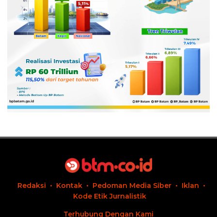
Redaksi
Kontak
Pedoman Media Siber
Iklan
Kode Etik Jurnalistik
Terhubung Dengan Kami