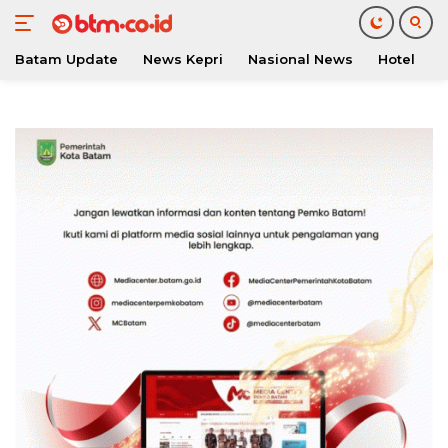
Batam Update
News Kepri
Nasional News
Hotel
O
Langsung
ke
konten