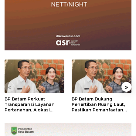
«
»
BP Batam Perkuat
BP Batam Dukung
Transparansi Layanan
Penertiban Ruang Laut,
Pertanahan, Alokasi
Pastikan Pemanfaatan
Tanah Reguler Segera
Sesuai Aturan
Hadir Melalui LMS