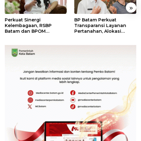
«
»
Perkuat Sinergi
BP Batam Perkuat
Kelembagaan, RSBP
Transparansi Layanan
Batam dan BPOM
Pertanahan, Alokasi
Pastikan Pelayanan dan
Tanah Reguler Segera
Ketersediaan Obat Aman
Hadir Melalui LMS