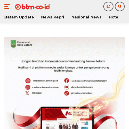
Batam Update
News Kepri
Nasional News
Hotel
O
Langsung
ke
konten