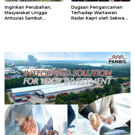
Inginkan Perubahan,
Dugaan Pengancaman
Masyarakat Lingga
Terhadap Wartawan
Antusias Sambut
Radar Kepri oleh Sekwan
Kehadiran Cagub
Lingga Mencuat, Polda
Muhammad Rudi
Kepri Akan Lakukan Ini