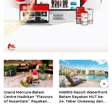
«
»
Grand Mercure Batam
HARRIS Resort Waterfront
Centre Hadirkan “Flavours
Batam Rayakan HUT ke-
of Nusantara”, Rayakan
24, Tebar Giveaway dan
HUT RI dengan Cita Rasa
Diskon Menginap 24%
Kuliner Indonesia