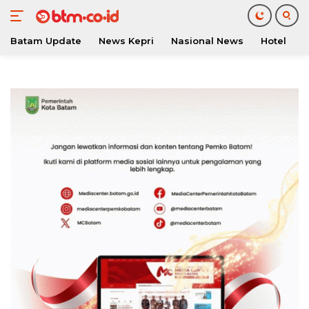
Batam Update
News Kepri
Nasional News
Hotel
O
Langsung
ke
konten