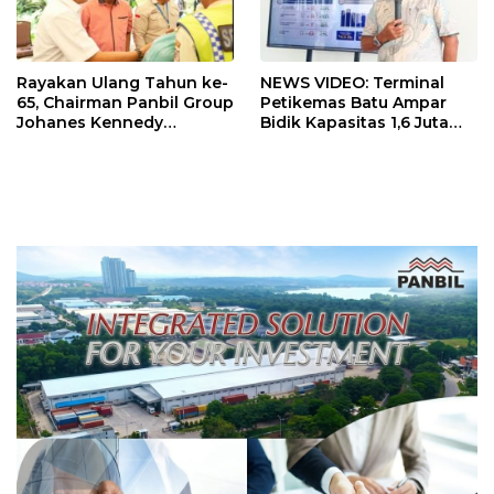
Rayakan Ulang Tahun ke-
NEWS VIDEO: Terminal
65, Chairman Panbil Group
Petikemas Batu Ampar
Johanes Kennedy
Bidik Kapasitas 1,6 Juta
Bagikan 630 Paket
TEUs, Siapkan Crane
Sembako kepada
Megamax dan Green Port
Karyawan