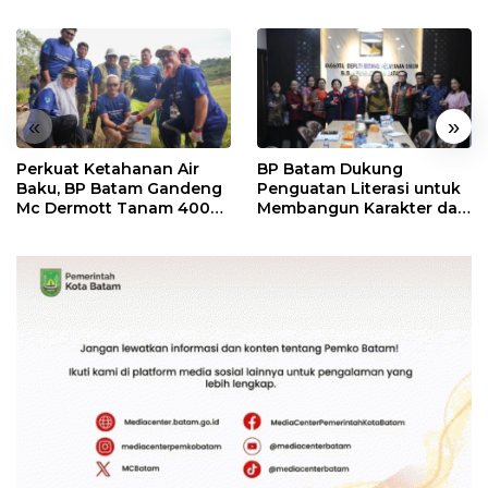
«
»
Perkuat Ketahanan Air
BP Batam Dukung
Baku, BP Batam Gandeng
Penguatan Literasi untuk
Mc Dermott Tanam 400
Membangun Karakter dan
Bambu Betung di
Kebhinekaan Bagi
Bendungan Sei Nongsa
Generasi Masa Depan