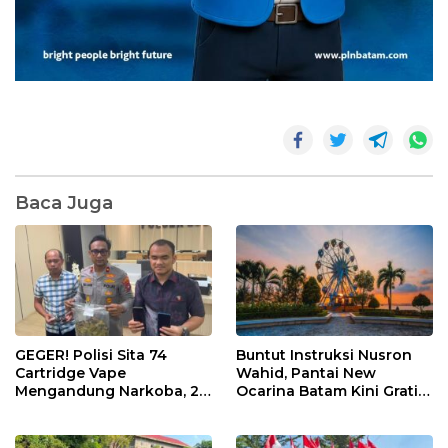
Baca Juga
GEGER! Polisi Sita 74
Buntut Instruksi Nusron
Cartridge Vape
Wahid, Pantai New
Mengandung Narkoba, 2
Ocarina Batam Kini Gratis!
Pria Diciduk di Hotel
Pengunjung Cukup Bayar
Nagoya Inn Batam
Parkir