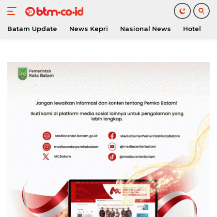
Batam Update
News Kepri
Nasional News
Hotel
O
Langsung
ke
konten