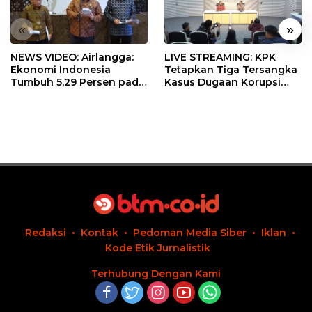
«
»
NEWS VIDEO: Airlangga:
LIVE STREAMING: KPK
Ekonomi Indonesia
Tetapkan Tiga Tersangka
Tumbuh 5,29 Persen pada
Kasus Dugaan Korupsi
Semester II 2026
Digitalisasi SPBU
Pertamina
Redaksi
Kontak
Pedoman Media Siber
Iklan
Kode Etik Jurnalistik
Terhubung Dengan Kami