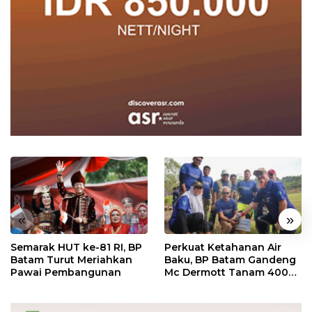
«
»
Semarak HUT ke-81 RI, BP
Perkuat Ketahanan Air
Batam Turut Meriahkan
Baku, BP Batam Gandeng
Pawai Pembangunan
Mc Dermott Tanam 400
Bambu Betung di
Bendungan Sei Nongsa