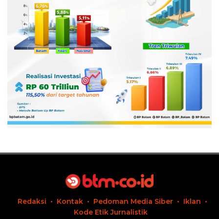
Redaksi
Kontak
Pedoman Media Siber
Iklan
Kode Etik Jurnalistik