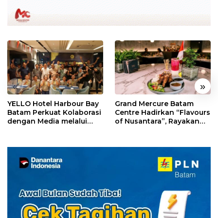
«
»
YELLO Hotel Harbour Bay
Grand Mercure Batam
Batam Perkuat Kolaborasi
Centre Hadirkan “Flavours
dengan Media melalui
of Nusantara”, Rayakan
YELLO Connect
HUT RI dengan Cita Rasa
Kuliner Indonesia