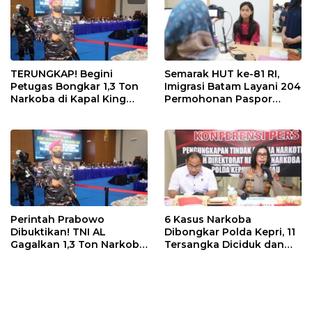
TERUNGKAP! Begini
Semarak HUT ke-81 RI,
Petugas Bongkar 1,3 Ton
Imigrasi Batam Layani 204
Narkoba di Kapal King
Permohonan Paspor
Sun, Berawal dari
Merdeka
Thailand, Tujuan
Pengiriman Masih
Misterius
Perintah Prabowo
6 Kasus Narkoba
Dibuktikan! TNI AL
Dibongkar Polda Kepri, 11
Gagalkan 1,3 Ton Narkoba
Tersangka Diciduk dan
Senilai Rp2,6 Triliun di
Sabu 402 Gram Disita
Bintan