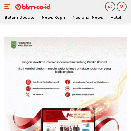
Batam Update
News Kepri
Nasional News
Hotel
O
Langsung
ke
konten