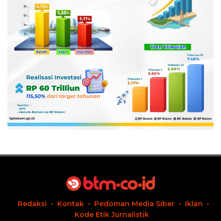
Redaksi
Kontak
Pedoman Media Siber
Iklan
Kode Etik Jurnalistik