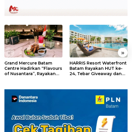
«
»
Grand Mercure Batam
HARRIS Resort Waterfront
Centre Hadirkan “Flavours
Batam Rayakan HUT ke-
of Nusantara”, Rayakan
24, Tebar Giveaway dan
HUT RI dengan Cita Rasa
Diskon Menginap 24%
Kuliner Indonesia