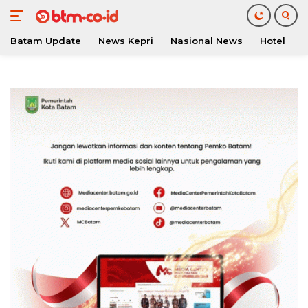
Batam Update
News Kepri
Nasional News
Hotel
O
Langsung
ke
konten