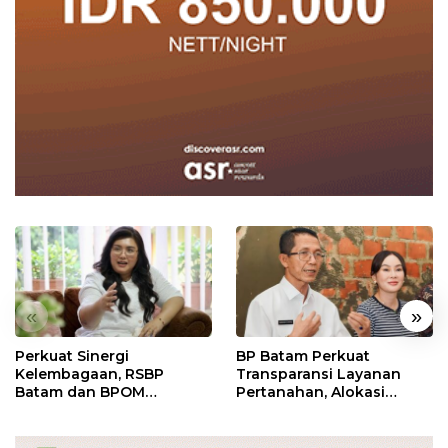
«
»
Perkuat Sinergi
BP Batam Perkuat
Kelembagaan, RSBP
Transparansi Layanan
Batam dan BPOM
Pertanahan, Alokasi
Pastikan Pelayanan dan
Tanah Reguler Segera
Ketersediaan Obat Aman
Hadir Melalui LMS