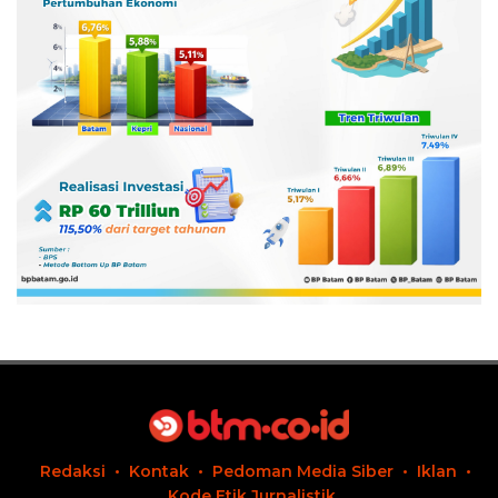
Redaksi
Kontak
Pedoman Media Siber
Iklan
Kode Etik Jurnalistik