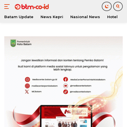
Batam Update
News Kepri
Nasional News
Hotel
O
Langsung
ke
konten