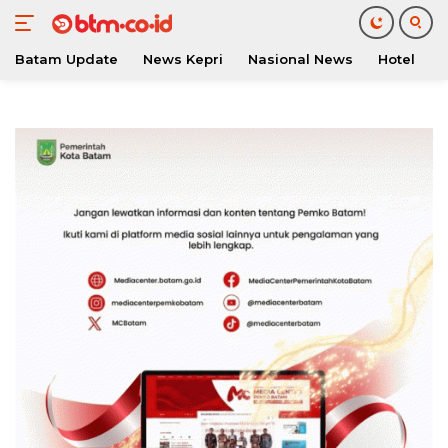
Batam Update
News Kepri
Nasional News
Hotel
O
Langsung
ke
konten