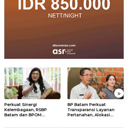
«
»
Perkuat Sinergi
BP Batam Perkuat
Kelembagaan, RSBP
Transparansi Layanan
Batam dan BPOM
Pertanahan, Alokasi
Pastikan Pelayanan dan
Tanah Reguler Segera
Ketersediaan Obat Aman
Hadir Melalui LMS