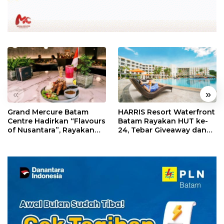
«
»
Grand Mercure Batam
HARRIS Resort Waterfront
Centre Hadirkan “Flavours
Batam Rayakan HUT ke-
of Nusantara”, Rayakan
24, Tebar Giveaway dan
HUT RI dengan Cita Rasa
Diskon Menginap 24%
Kuliner Indonesia