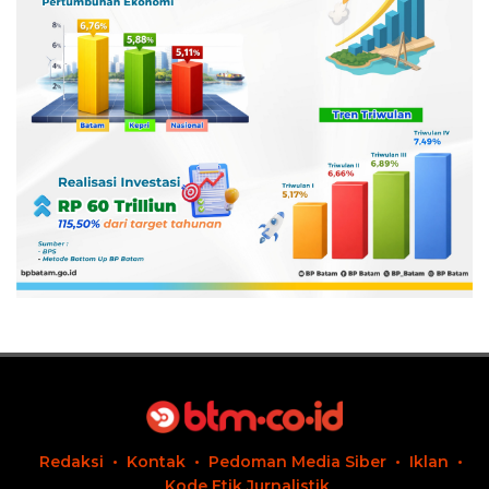
Redaksi
Kontak
Pedoman Media Siber
Iklan
Kode Etik Jurnalistik