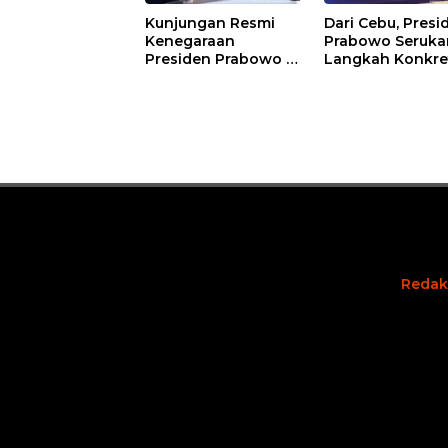
Kunjungan Resmi
Dari Cebu, Presi
Kenegaraan
Prabowo Seruka
Presiden Prabowo di
Langkah Konkre
Paris, Perkuat Kerja
Wujudkan Visi B
Sama Super
EAGA 2035
Strategis
Redak