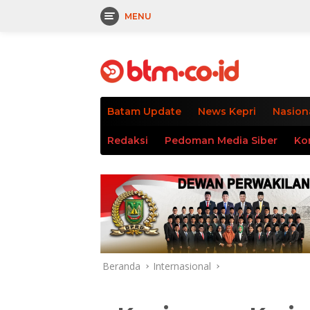
MENU
Langsung
tutup
ke
konten
Batam Update
News Kepri
Nasion
Redaksi
Pedoman Media Siber
Ko
Beranda
Internasional