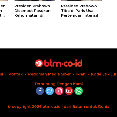
den
Presiden Prabowo
Presiden Prabowo
n
Disambut Pasukan
Tiba di Paris Usai
t
Kehormatan di
Pertemuan Intensif 5
IMP-
Istana Élysée,
Jam dengan
Perkuat Hubungan
Presiden Putin di
Indonesia–Prancis
Kremlin
si
Kontak
Pedoman Media Siber
Iklan
Kode Etik Jur
Terhubung Dengan Kami
© copyright 2026 btm.co.id | dari Batam untuk Dunia