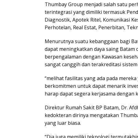
Thumbay Group menjadi salah satu per
terintegrasi yang dimiliki termasuk Pen
Diagnostik, Apotek Ritel, Komunikasi Kes
Perhotelan, Real Estat, Penerbitan, Tekn
Menurutnya suatu kebanggaan bagi Bata
dapat meningkatkan daya saing Batam d
berpengalaman dengan Kawasan kesehat
sangat canggih dan terakreditasi sistem 
“melihat fasilitas yang ada pada merek
berkomitmen untuk dapat menarik investa
harap dapat segera kerjasama dengan ki
Direktur Rumah Sakit BP Batam, Dr. Afd
kedokteran dirinya mengatakan Thumba
yang luar biasa.
“Dia juga memiliki teknologi termutakhi