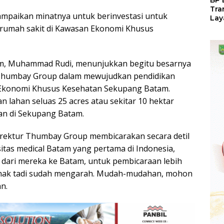
BP 
Tra
mpaikan minatnya untuk berinvestasi untuk
Lay
Per
rumah sakit di Kawasan Ekonomi Khusus
Tan
Seg
LM
am, Muhammad Rudi, menunjukkan begitu besarnya
humbay Group dalam mewujudkan pendidikan
 Ekonomi Khusus Kesehatan Sekupang Batam.
n lahan seluas 25 acres atau sekitar 10 hektar
n di Sekupang Batam.
irektur Thumbay Group membicarakan secara detil
tas medical Batam yang pertama di Indonesia,
 dari mereka ke Batam, untuk pembicaraan lebih
 pihak tadi sudah mengarah. Mudah-mudahan, mohon
n.