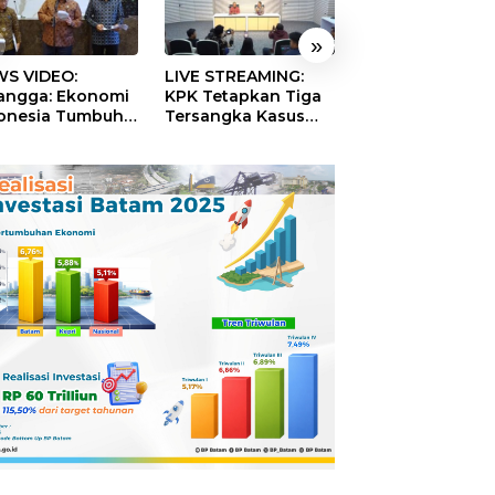
»
S VIDEO:
LIVE STREAMING:
TERBONGKAR!
langga: Ekonomi
KPK Tetapkan Tiga
Ratusan Rekeni
onesia Tumbuh
Tersangka Kasus
Virtual SPPG Fikt
9 Persen pada
Dugaan Korupsi
Diduga Terima 
ester II 2026
Digitalisasi SPBU
Rp311 Miliar, Ka
Pertamina
Dilaporkan ke
Kejaksaan