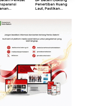
Batam Perkuat
BP Batam Dukung
BP Batam Verifik
nsparansi
Penertiban Ruang
Alokasi Lahan L
anan
Laut, Pastikan
Era 2002–2015,
tanahan, Alokasi
Pemanfaatan Sesuai
Amsakar: Tata
ah Reguler
Aturan
Ulang Demi
era Hadir Melalui
Kepastian Huk
S
dan Investasi