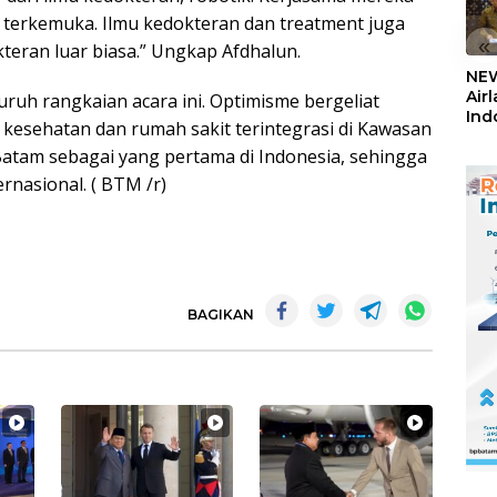
 terkemuka. Ilmu kedokteran dan treatment juga
«
eran luar biasa.” Ungkap Afdhalun.
NEW
Air
uruh rangkaian acara ini. Optimisme bergeliat
Ind
esehatan dan rumah sakit terintegrasi di Kawasan
5,2
tam sebagai yang pertama di Indonesia, sehingga
Sem
rnasional. ( BTM /r)
BAGIKAN