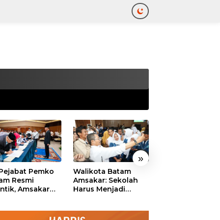
tutup
»
 Pejabat Pemko
Walikota Batam
Ekonomi Batam
am Resmi
Amsakar: Sekolah
Diproyeksikan
antik, Amsakar
Harus Menjadi
Tumbuh hingga 
ankan Integritas
Ruang Aman bagi
Persen, Pemko
 Pelayanan
Anak untuk Tumbuh
Naikkan Target
dan Berprestasi
Pendapatan Da