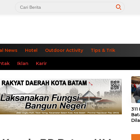
al News
Hotel
Outdoor Activity
Tips & Trik
ntak
Iklan
Karir
«
311
Bat
Dil
Tek
dan