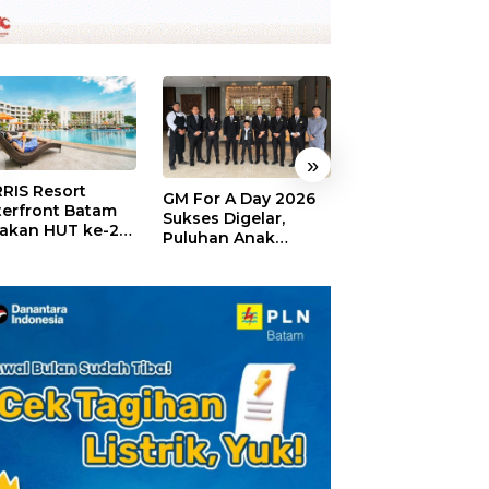
»
RIS Resort
SELAMAT!,
GM For A Day 2026
erfront Batam
Wyndham Panbi
Sukses Digelar,
akan HUT ke-24,
Batam Raih
Puluhan Anak
ar Giveaway dan
Penghargaan Ho
Rasakan Jadi
kon Menginap
Premium Terbai
General Manager
%
Versi Trip.com
Hotel Sehari