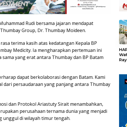
m Muhammad Rudi bersama jajaran mendapat
i Thumbay Group, Dr. Thumbay Moideen.
«
sa terima kasih atas kedatangan Kepala BP
HAR
mbay Medicity. Ia mengharapkan pertemuan ini
Wat
rja sama yang erat antara Thumbay dan BP Batam
Ray
Teb
Dis
24
berharap dapat berkolaborasi dengan Batam. Kami
l dari persaudaraan yang panjang antara Thumbay
osi dan Protokol Ariastuty Sirait menambahkan,
rupakan perusahaan ternama dunia yang menjadi
g unggul di wilayah timur tengah.