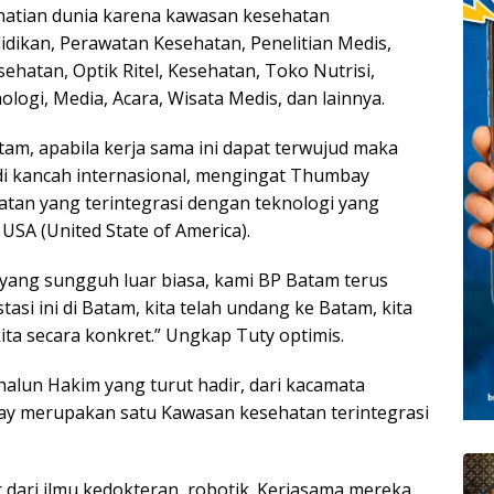
hatian dunia karena kawasan kesehatan
didikan, Perawatan Kesehatan, Penelitian Medis,
ehatan, Optik Ritel, Kesehatan, Toko Nutrisi,
ologi, Media, Acara, Wisata Medis, dan lainnya.
m, apabila kerja sama ini dapat terwujud maka
i kancah internasional, mengingat Thumbay
an yang terintegrasi dengan teknologi yang
USA (United State of America).
a yang sungguh luar biasa, kami BP Batam terus
si ini di Batam, kita telah undang ke Batam, kita
ta secara konkret.” Ungkap Tuty optimis.
halun Hakim yang turut hadir, dari kacamata
y merupakan satu Kawasan kesehatan terintegrasi
r dari ilmu kedokteran, robotik. Kerjasama mereka