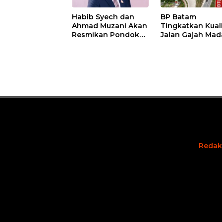
Habib Syech dan
BP Batam
Ahmad Muzani Akan
Tingkatkan Kual
Resmikan Pondok
Jalan Gajah Mad
Pesantren Nur Iman
Pengguna Jalan
di Pulau Kasu, Iman
Diminta Ekstra H
Sutiawan Cek
hati
Kesiapan
Redak