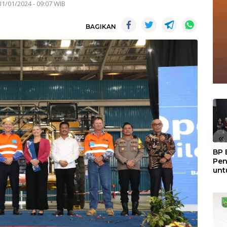
31/01/2024 - 09:07 WIB
BAGIKAN
«
BP 
Pen
unt
Kar
Keb
Gen
De