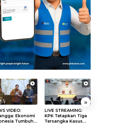
»
S VIDEO:
LIVE STREAMING:
TERBONGKAR!
langga: Ekonomi
KPK Tetapkan Tiga
Ratusan Rekeni
onesia Tumbuh
Tersangka Kasus
Virtual SPPG Fikt
9 Persen pada
Dugaan Korupsi
Diduga Terima 
ester II 2026
Digitalisasi SPBU
Rp311 Miliar, Ka