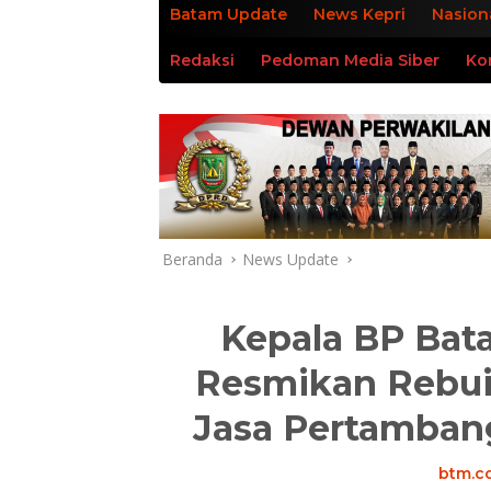
Batam Update
News Kepri
Nasion
Redaksi
Pedoman Media Siber
Ko
Beranda
News Update
Kepala BP Ba
Resmikan Rebui
Jasa Pertambang
btm.co