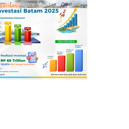
Pertamina
Dilaporkan ke
Kejaksaan