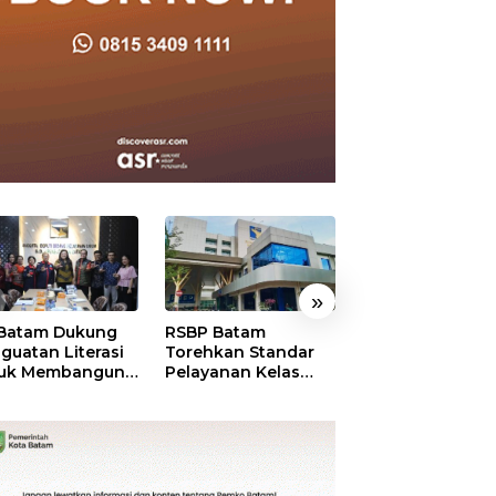
»
Batam Dukung
RSBP Batam
BP Batam Perku
guatan Literasi
Torehkan Standar
Pembinaan Tale
uk Membangun
Pelayanan Kelas
Muda Lewat Ba
akter dan
Dunia, Raih
Prime Internati
hinekaan Bagi
Diamond Status dari
Grassroot Footb
erasi Masa
WSO
Festival 2026
pan