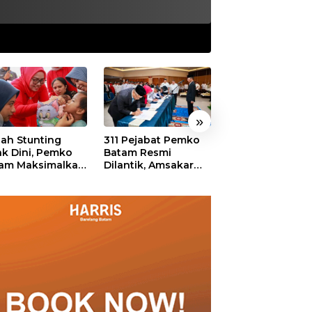
»
ah Stunting
311 Pejabat Pemko
Walikota Batam
ak Dini, Pemko
Batam Resmi
Amsakar: Sekol
am Maksimalkan
Dilantik, Amsakar
Harus Menjadi
an Posyandu
Tekankan Integritas
Ruang Aman ba
dan Pelayanan
Anak untuk Tu
dan Berprestasi