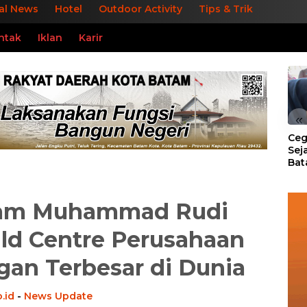
al News
Hotel
Outdoor Activity
Tips & Trik
ntak
Iklan
Karir
«
Ceg
Sej
Bat
Per
tam Muhammad Rudi
ld Centre Perusahaan
an Terbesar di Dunia
.id
-
News Update