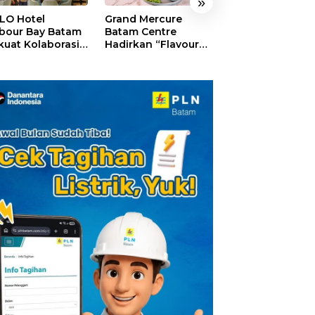
»
LO Hotel
Grand Mercure
HARRIS Resort
bour Bay Batam
Batam Centre
Waterfront Bat
kuat Kolaborasi
Hadirkan “Flavours
Rayakan HUT ke
gan Media
of Nusantara”,
Tebar Giveaway
alui YELLO
Rayakan HUT RI
Diskon Mengin
nect
dengan Cita Rasa
24%
Kuliner Indonesia