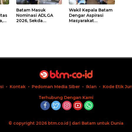
Batam Masuk
Wakil Kepala Batam
itas
Nominasi ADLGA
Dengar Aspirasi
a,
2026, Sekda
Masyarakat
Firmansyah
Rempang – Galang:
ati-
Paparkan
Pastikan
Transformasi Digital
Pembangunan
Berbasis Data
Sekolah Rakyat
Berorientasi
Pengembangan
Masa Depan
Pendidikan
si
Kontak
Pedoman Media Siber
Iklan
Kode Etik Jur
Terhubung Dengan Kami
© copyright 2026 btm.co.id | dari Batam untuk Dunia