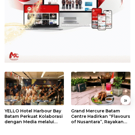
«
»
YELLO Hotel Harbour Bay
Grand Mercure Batam
Batam Perkuat Kolaborasi
Centre Hadirkan “Flavours
dengan Media melalui
of Nusantara”, Rayakan
YELLO Connect
HUT RI dengan Cita Rasa
Kuliner Indonesia