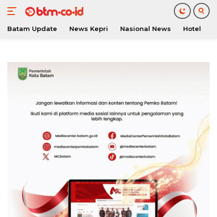
Batam Update
News Kepri
Nasional News
Hotel
O
Langsung
ke
konten