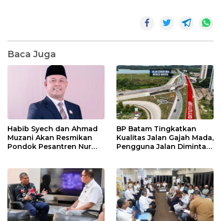
Baca Juga
Habib Syech dan Ahmad
BP Batam Tingkatkan
Muzani Akan Resmikan
Kualitas Jalan Gajah Mada,
Pondok Pesantren Nur
Pengguna Jalan Diminta
Iman di Pulau Kasu, Iman
Ekstra Hati-hati
Sutiawan Cek Kesiapan