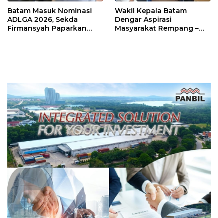
Batam Masuk Nominasi
Wakil Kepala Batam
ADLGA 2026, Sekda
Dengar Aspirasi
Firmansyah Paparkan
Masyarakat Rempang –
Transformasi Digital
Galang: Pastikan
Berbasis Data
Pembangunan Sekolah
Rakyat Berorientasi
Pengembangan Masa
Depan Pendidikan