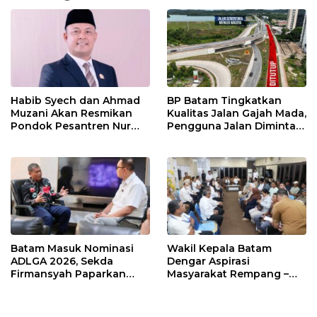
Habib Syech dan Ahmad
BP Batam Tingkatkan
Muzani Akan Resmikan
Kualitas Jalan Gajah Mada,
Pondok Pesantren Nur
Pengguna Jalan Diminta
Iman di Pulau Kasu, Iman
Ekstra Hati-hati
Sutiawan Cek Kesiapan
Batam Masuk Nominasi
Wakil Kepala Batam
ADLGA 2026, Sekda
Dengar Aspirasi
Firmansyah Paparkan
Masyarakat Rempang –
Transformasi Digital
Galang: Pastikan
Berbasis Data
Pembangunan Sekolah
Rakyat Berorientasi