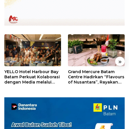
«
»
YELLO Hotel Harbour Bay
Grand Mercure Batam
Batam Perkuat Kolaborasi
Centre Hadirkan “Flavours
dengan Media melalui
of Nusantara”, Rayakan
YELLO Connect
HUT RI dengan Cita Rasa
Kuliner Indonesia