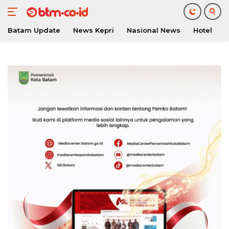
Batam Update
News Kepri
Nasional News
Hotel
O
Langsung
ke
konten