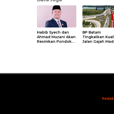
Habib Syech dan
BP Batam
Ahmad Muzani Akan
Tingkatkan Kual
Resmikan Pondok
Jalan Gajah Mad
Pesantren Nur Iman
Pengguna Jalan
di Pulau Kasu, Iman
Diminta Ekstra H
Sutiawan Cek
hati
Kesiapan
Redak