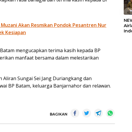
«
NEW
 Muzani Akan Resmikan Pondok Pesantren Nur
Air
Ind
ek Kesiapan
5,2
Sem
a Batam mengucapkan terima kasih kepada BP
erikan manfaat bersama dalam melestarikan
an Aliran Sungai Sei Jang Duriangkang dan
awai BP Batam, keluarga Banjarnahor dan relawan.
BAGIKAN