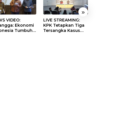
»
S VIDEO:
LIVE STREAMING:
TERBONGKAR!
langga: Ekonomi
KPK Tetapkan Tiga
Ratusan Rekeni
onesia Tumbuh
Tersangka Kasus
Virtual SPPG Fikt
9 Persen pada
Dugaan Korupsi
Diduga Terima 
ester II 2026
Digitalisasi SPBU
Rp311 Miliar, Ka
Pertamina
Dilaporkan ke
Kejaksaan