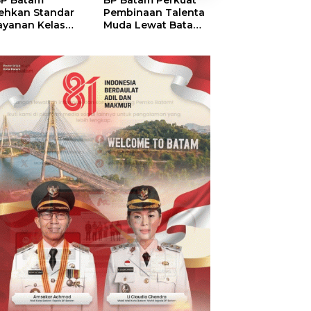
P Batam
BP Batam Perkuat
Perkuat Sinergi
ehkan Standar
Pembinaan Talenta
Kelembagaan, 
ayanan Kelas
Muda Lewat Batam
Batam dan BPO
ia, Raih
Prime International
Pastikan Pelay
mond Status dari
Grassroot Football
dan Ketersedia
O
Festival 2026
Obat Aman