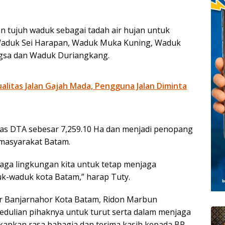
n tujuh waduk sebagai tadah air hujan untuk
 Waduk Sei Harapan, Waduk Muka Kuning, Waduk
sa dan Waduk Duriangkang.
litas Jalan Gajah Mada, Pengguna Jalan Diminta
as DTA sebesar 7,259.10 Ha dan menjadi penopang
 masyarakat Batam.
 jaga lingkungan kita untuk tetap menjaga
duk-waduk kota Batam,” harap Tuty.
r Banjarnahor Kota Batam, Ridon Marbun
dulian pihaknya untuk turut serta dalam menjaga
gkapkan rasa bahagia dan terima kasih kepada BP