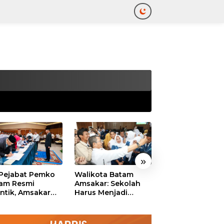
tutup
»
 Pejabat Pemko
Walikota Batam
Ekonomi Batam
am Resmi
Amsakar: Sekolah
Diproyeksikan
antik, Amsakar
Harus Menjadi
Tumbuh hingga 
ankan Integritas
Ruang Aman bagi
Persen, Pemko
 Pelayanan
Anak untuk Tumbuh
Naikkan Target
dan Berprestasi
Pendapatan Da