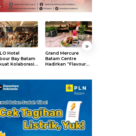
»
LO Hotel
Grand Mercure
HARRIS Resort
bour Bay Batam
Batam Centre
Waterfront Bat
kuat Kolaborasi
Hadirkan “Flavours
Rayakan HUT ke
gan Media
of Nusantara”,
Tebar Giveaway
alui YELLO
Rayakan HUT RI
Diskon Mengin
nect
dengan Cita Rasa
24%
Kuliner Indonesia