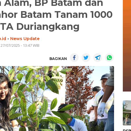
n Alam, BP Batam dan
ahor Batam Tanam 1000
DTA Duriangkang
.id
-
News Update
 27/07/2025 - 13:47 WIB
BAGIKAN
«