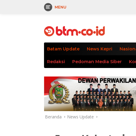
MENU
Langsung
tutup
ke
konten
Batam Update
News Kepri
Nasion
Redaksi
Pedoman Media Siber
Ko
Beranda
News Update