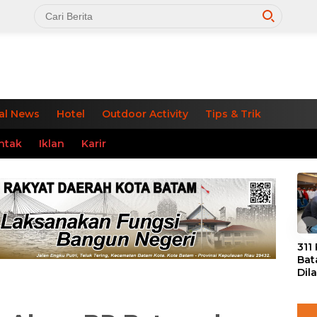
al News
Hotel
Outdoor Activity
Tips & Trik
ntak
Iklan
Karir
«
311
Bat
Dil
Tek
dan