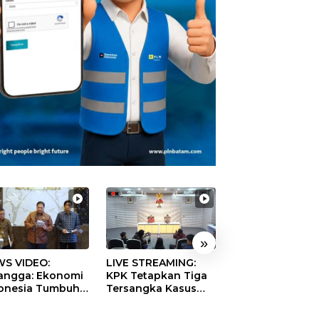
»
S VIDEO:
LIVE STREAMING:
TERBONGKAR!
langga: Ekonomi
KPK Tetapkan Tiga
Ratusan Rekeni
onesia Tumbuh
Tersangka Kasus
Virtual SPPG Fikt
9 Persen pada
Dugaan Korupsi
Diduga Terima 
ester II 2026
Digitalisasi SPBU
Rp311 Miliar, Ka