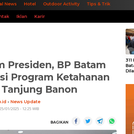
al News
Hotel
Outdoor Activity
Tips & Trik
ntak
Iklan
Karir
«
311
 Presiden, BP Batam
Bat
Dil
asi Program Ketahanan
Tek
dan
 Tanjung Banon
.id
-
News Update
25/01/2025 - 12:25 WIB
BAGIKAN