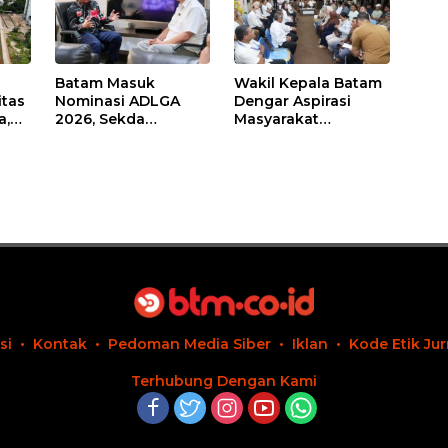
Batam Masuk
Wakil Kepala Batam
itas
Nominasi ADLGA
Dengar Aspirasi
a,
2026, Sekda
Masyarakat
Firmansyah
Rempang – Galang:
ati-
Paparkan
Pastikan
Transformasi Digital
Pembangunan
Berbasis Data
Sekolah Rakyat
Berorientasi
Pengembangan
Masa Depan
Pendidikan
si
Kontak
Pedoman Media Siber
Iklan
Kode Etik Jur
Terhubung Dengan Kami