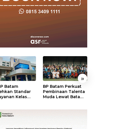
»
P Batam
BP Batam Perkuat
Perkuat Sinergi
ehkan Standar
Pembinaan Talenta
Kelembagaan, 
ayanan Kelas
Muda Lewat Batam
Batam dan BPO
ia, Raih
Prime International
Pastikan Pelay
mond Status dari
Grassroot Football
dan Ketersedia
O
Festival 2026
Obat Aman