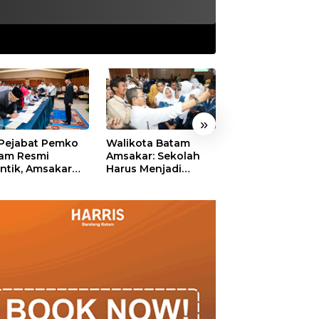
»
 Pejabat Pemko
Walikota Batam
Ekonomi Batam
am Resmi
Amsakar: Sekolah
Diproyeksikan
antik, Amsakar
Harus Menjadi
Tumbuh hingga 
ankan Integritas
Ruang Aman bagi
Persen, Pemko
 Pelayanan
Anak untuk Tumbuh
Naikkan Target
dan Berprestasi
Pendapatan Da