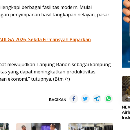
lengkapi berbagai fasilitas modern. Mulai
ngan penyimpanan hasil tangkapan nelayan, pasar
ADLGA 2026, Sekda Firmansyah Paparkan
 dapat mewujudkan Tanjung Banon sebagai kampung
itas yang dapat meningkatkan produktivitas,
n ekonomi,” tutupnya. (Btm /r)
«
BAGIKAN
NEW
Air
Ind
5,2
Sem