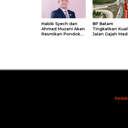
Habib Syech dan
BP Batam
Ahmad Muzani Akan
Tingkatkan Kual
Resmikan Pondok
Jalan Gajah Mad
Pesantren Nur Iman
Pengguna Jalan
di Pulau Kasu, Iman
Diminta Ekstra H
Sutiawan Cek
hati
Kesiapan
Redak