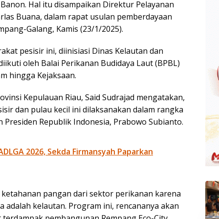
anon. Hal itu disampaikan Direktur Pelayanan
rlas Buana, dalam rapat usulan pemberdayaan
empang-Galang, Kamis (23/1/2025).
t pesisir ini, diinisiasi Dinas Kelautan dan
iikuti oleh Balai Perikanan Budidaya Laut (BPBL)
am hingga Kejaksaan.
ovinsi Kepulauan Riau, Said Sudrajad mengatakan,
ir dan pulau kecil ini dilaksanakan dalam rangka
residen Republik Indonesia, Prabowo Subianto.
ADLGA 2026, Sekda Firmansyah Paparkan
ketahanan pangan dari sektor perikanan karena
ya adalah kelautan. Program ini, rencananya akan
at terdampak pembangunan Rempang Eco-City,