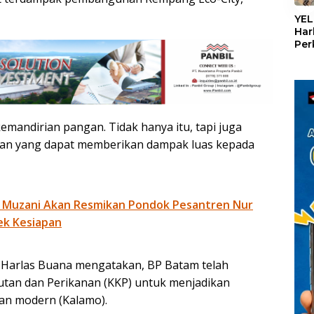
«
YEL
Har
Per
den
mel
Con
mandirian pangan. Tidak hanya itu, tapi juga
nian yang dapat memberikan dampak luas kepada
 Muzani Akan Resmikan Pondok Pesantren Nur
ek Kesiapan
 Harlas Buana mengatakan, BP Batam telah
tan dan Perikanan (KKP) untuk menjadikan
an modern (Kalamo).