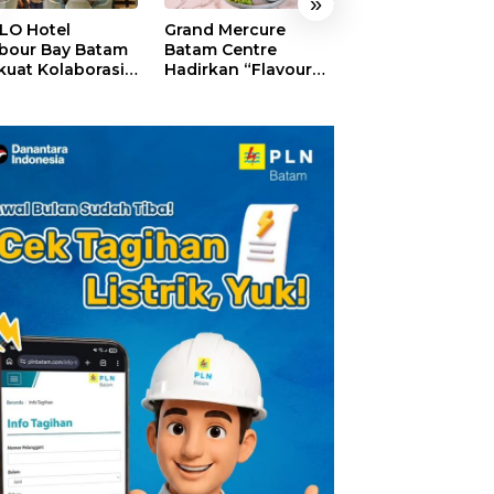
»
LO Hotel
Grand Mercure
HARRIS Resort
bour Bay Batam
Batam Centre
Waterfront Bat
kuat Kolaborasi
Hadirkan “Flavours
Rayakan HUT ke
gan Media
of Nusantara”,
Tebar Giveaway
alui YELLO
Rayakan HUT RI
Diskon Mengin
nect
dengan Cita Rasa
24%
Kuliner Indonesia