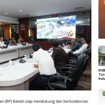
«
RSB
Tor
Pel
Dun
Dia
WS
n (BP) Batam siap mendukung dan berkolaborasi