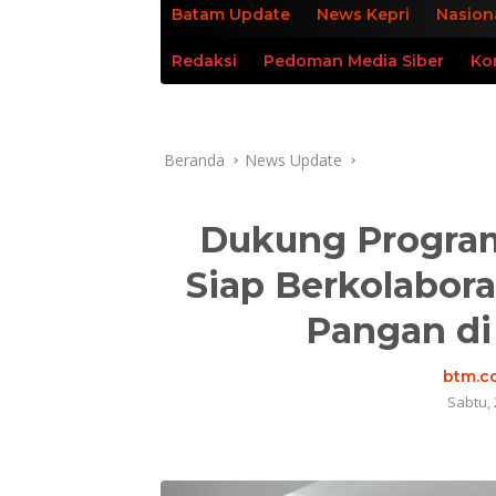
Batam Update
News Kepri
Nasion
Redaksi
Pedoman Media Siber
Ko
Beranda
News Update
Dukung Program
Siap Berkolabor
Pangan di
btm.co
Sabtu, 