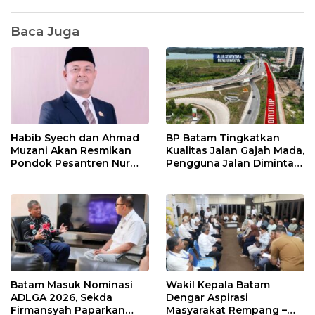
Baca Juga
Habib Syech dan Ahmad
BP Batam Tingkatkan
Muzani Akan Resmikan
Kualitas Jalan Gajah Mada,
Pondok Pesantren Nur
Pengguna Jalan Diminta
Iman di Pulau Kasu, Iman
Ekstra Hati-hati
Sutiawan Cek Kesiapan
Batam Masuk Nominasi
Wakil Kepala Batam
ADLGA 2026, Sekda
Dengar Aspirasi
Firmansyah Paparkan
Masyarakat Rempang –