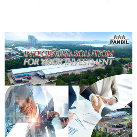
Transformasi Digital
Galang: Pastikan
Berbasis Data
Pembangunan Sekolah
Rakyat Berorientasi
Pengembangan Masa
Depan Pendidikan