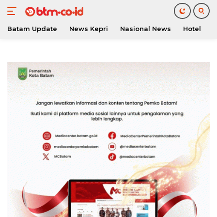
Batam Update
News Kepri
Nasional News
Hotel
O
Langsung
ke
konten