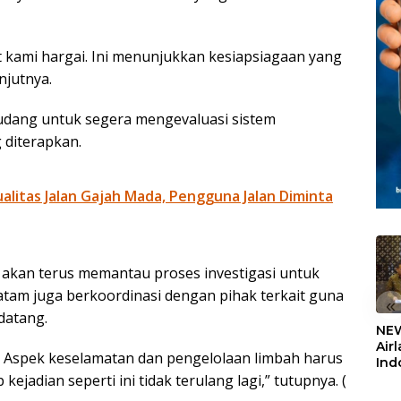
 kami hargai. Ini menunjukkan kesiapsiagaan yang
njutnya.
dang untuk segera mengevaluasi sistem
 diterapkan.
litas Jalan Gajah Mada, Pengguna Jalan Diminta
akan terus memantau proses investigasi untuk
am juga berkoordinasi dengan pihak terkait guna
«
datang.
NEW
Air
g. Aspek keselamatan dan pengelolaan limbah harus
Ind
5,2
ejadian seperti ini tidak terulang lagi,” tutupnya. (
Sem