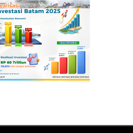
Pertamina
Dilaporkan ke
Kejaksaan