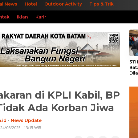
al News
Hotel
Outdoor Activity
Tips & Trik
ntak
Iklan
Karir
«
311
Bat
Dil
Tek
dan
akaran di KPLI Kabil, BP
Tidak Ada Korban Jiwa
.id
-
News Update
 24/06/2025 - 13:15 WIB