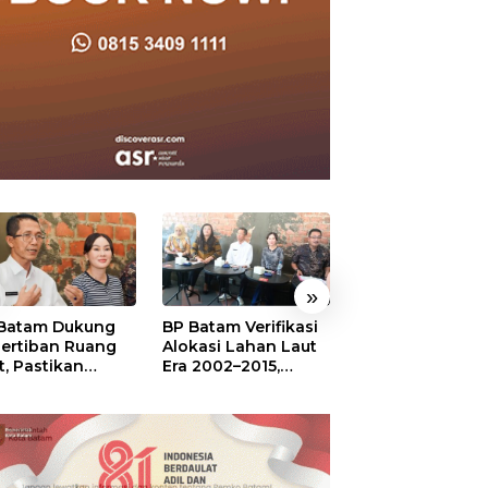
»
Batam Dukung
BP Batam Verifikasi
Sekolah Terinte
ertiban Ruang
Alokasi Lahan Laut
Merah Putih,
t, Pastikan
Era 2002–2015,
Menumbuhkan
anfaatan Sesuai
Amsakar: Tata
Mimpi di Tanah
ran
Ulang Demi
Rempang-Gala
Kepastian Hukum
dan Investasi