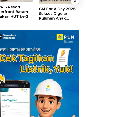
»
RIS Resort
SELAMAT!,
GM For A Day 2026
erfront Batam
Wyndham Panbi
Sukses Digelar,
akan HUT ke-24,
Batam Raih
Puluhan Anak
ar Giveaway dan
Penghargaan Ho
Rasakan Jadi
kon Menginap
Premium Terbai
General Manager
%
Versi Trip.com
Hotel Sehari