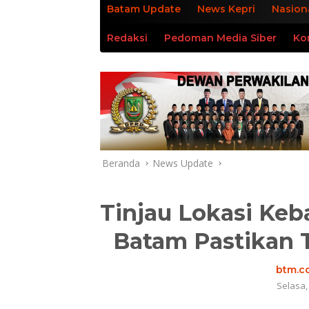
Batam Update
News Kepri
Nasion
Redaksi
Pedoman Media Siber
Ko
Beranda
News Update
Tinjau Lokasi Keb
Batam Pastikan 
btm.co
Selasa,