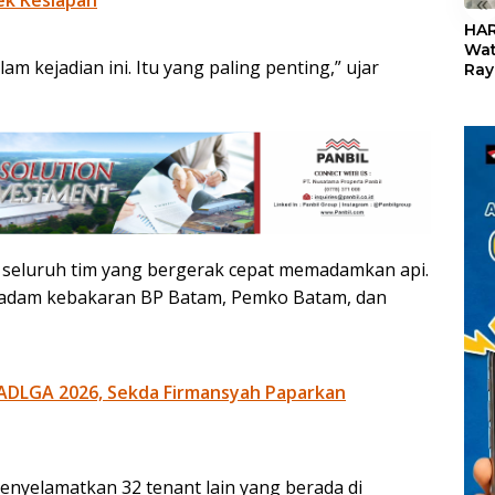
ek Kesiapan
«
HAR
Wat
am kejadian ini. Itu yang paling penting,” ujar
Ray
Teb
Dis
24
 seluruh tim yang bergerak cepat memadamkan api.
emadam kebakaran BP Batam, Pemko Batam, dan
ADLGA 2026, Sekda Firmansyah Paparkan
enyelamatkan 32 tenant lain yang berada di