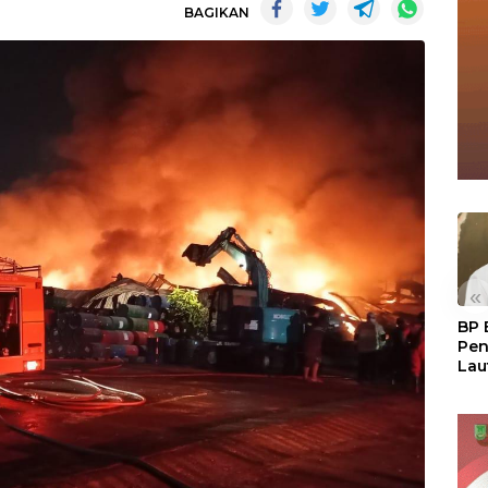
BAGIKAN
«
BP 
Pen
Lau
Pem
Atu