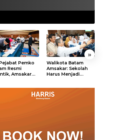
»
 Pejabat Pemko
Walikota Batam
Ekonomi Batam
am Resmi
Amsakar: Sekolah
Diproyeksikan
antik, Amsakar
Harus Menjadi
Tumbuh hingga 
ankan Integritas
Ruang Aman bagi
Persen, Pemko
 Pelayanan
Anak untuk Tumbuh
Naikkan Target
dan Berprestasi
Pendapatan Da