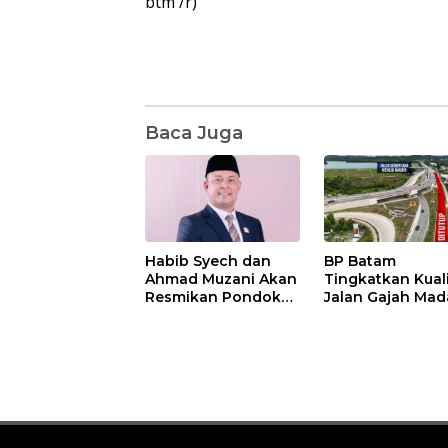
btm /r)
Baca Juga
Habib Syech dan
BP Batam
Ahmad Muzani Akan
Tingkatkan Kual
Resmikan Pondok
Jalan Gajah Mad
Pesantren Nur Iman
Pengguna Jalan
di Pulau Kasu, Iman
Diminta Ekstra H
Sutiawan Cek
hati
Kesiapan