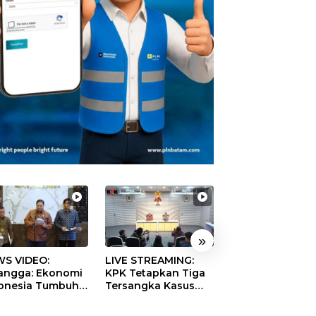
»
S VIDEO:
LIVE STREAMING:
TERBONGKAR!
langga: Ekonomi
KPK Tetapkan Tiga
Ratusan Rekeni
onesia Tumbuh
Tersangka Kasus
Virtual SPPG Fikt
9 Persen pada
Dugaan Korupsi
Diduga Terima 
ester II 2026
Digitalisasi SPBU
Rp311 Miliar, Ka