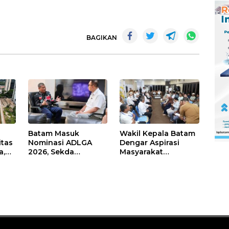
BAGIKAN
Batam Masuk
Wakil Kepala Batam
itas
Nominasi ADLGA
Dengar Aspirasi
a,
2026, Sekda
Masyarakat
Firmansyah
Rempang – Galang:
ati-
Paparkan
Pastikan
Transformasi Digital
Pembangunan
Berbasis Data
Sekolah Rakyat
Berorientasi
Pengembangan
Masa Depan
Pendidikan