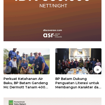
«
»
Perkuat Ketahanan Air
BP Batam Dukung
Baku, BP Batam Gandeng
Penguatan Literasi untuk
Mc Dermott Tanam 400
Membangun Karakter dan
Bambu Betung di
Kebhinekaan Bagi
Bendungan Sei Nongsa
Generasi Masa Depan