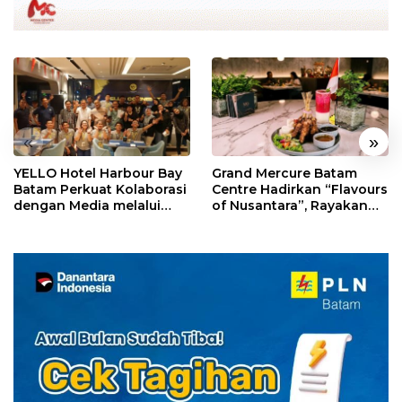
«
»
YELLO Hotel Harbour Bay
Grand Mercure Batam
Batam Perkuat Kolaborasi
Centre Hadirkan “Flavours
dengan Media melalui
of Nusantara”, Rayakan
YELLO Connect
HUT RI dengan Cita Rasa
Kuliner Indonesia