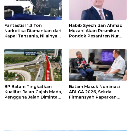
Fantastis! 1,3 Ton
Habib Syech dan Ahmad
Narkotika Diamankan dari
Muzani Akan Resmikan
Kapal Tanzania, Nilainya
Pondok Pesantren Nur
Tembus Rp4,55 Triliun
Iman di Pulau Kasu, Iman
Sutiawan Cek Kesiapan
BP Batam Tingkatkan
Batam Masuk Nominasi
Kualitas Jalan Gajah Mada,
ADLGA 2026, Sekda
Pengguna Jalan Diminta
Firmansyah Paparkan
Ekstra Hati-hati
Transformasi Digital
Berbasis Data