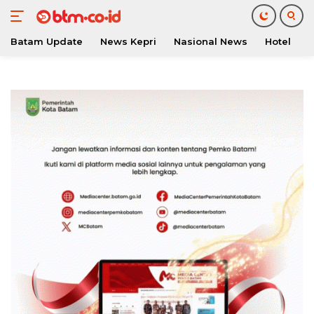
Batam Update
News Kepri
Nasional News
Hotel
O
Langsung
ke
konten