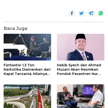
Baca Juga
Fantastis! 1,3 Ton
Habib Syech dan Ahmad
Narkotika Diamankan dari
Muzani Akan Resmikan
Kapal Tanzania, Nilainya
Pondok Pesantren Nur
Tembus Rp4,55 Triliun
Iman di Pulau Kasu, Iman
Sutiawan Cek Kesiapan