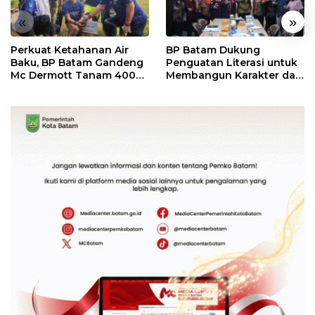
«
»
Perkuat Ketahanan Air
BP Batam Dukung
Baku, BP Batam Gandeng
Penguatan Literasi untuk
Mc Dermott Tanam 400
Membangun Karakter dan
Bambu Betung di
Kebhinekaan Bagi
Bendungan Sei Nongsa
Generasi Masa Depan