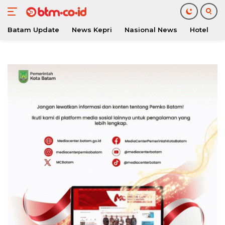
Batam Update
News Kepri
Nasional News
Hotel
O
Langsung
ke
konten