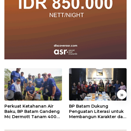
«
»
Perkuat Ketahanan Air
BP Batam Dukung
Baku, BP Batam Gandeng
Penguatan Literasi untuk
Mc Dermott Tanam 400
Membangun Karakter dan
Bambu Betung di
Kebhinekaan Bagi
Bendungan Sei Nongsa
Generasi Masa Depan