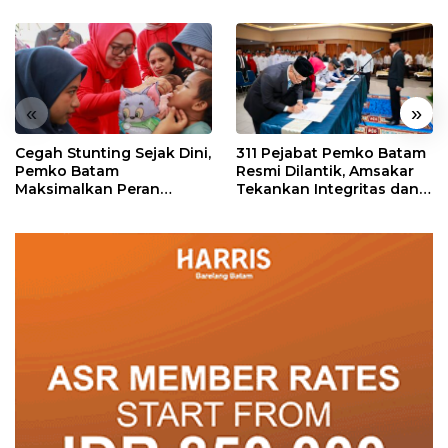
«
»
Cegah Stunting Sejak Dini,
311 Pejabat Pemko Batam
Pemko Batam
Resmi Dilantik, Amsakar
Maksimalkan Peran
Tekankan Integritas dan
Posyandu
Pelayanan