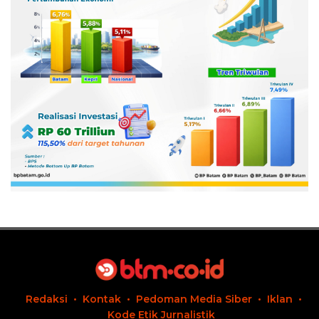
Redaksi
Kontak
Pedoman Media Siber
Iklan
Kode Etik Jurnalistik