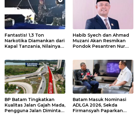
Fantastis! 1,3 Ton
Habib Syech dan Ahmad
Narkotika Diamankan dari
Muzani Akan Resmikan
Kapal Tanzania, Nilainya
Pondok Pesantren Nur
Tembus Rp4,55 Triliun
Iman di Pulau Kasu, Iman
Sutiawan Cek Kesiapan
BP Batam Tingkatkan
Batam Masuk Nominasi
Kualitas Jalan Gajah Mada,
ADLGA 2026, Sekda
Pengguna Jalan Diminta
Firmansyah Paparkan
Ekstra Hati-hati
Transformasi Digital
Berbasis Data