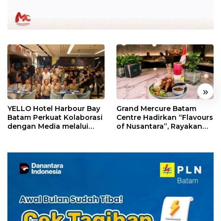
«
»
YELLO Hotel Harbour Bay
Grand Mercure Batam
Batam Perkuat Kolaborasi
Centre Hadirkan “Flavours
dengan Media melalui
of Nusantara”, Rayakan
YELLO Connect
HUT RI dengan Cita Rasa
Kuliner Indonesia