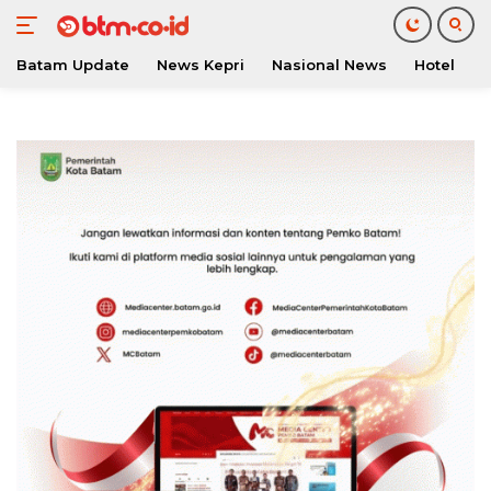
Batam Update
News Kepri
Nasional News
Hotel
O
Langsung
ke
konten