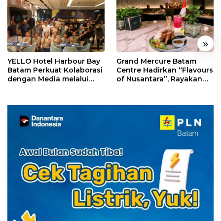
«
»
YELLO Hotel Harbour Bay
Grand Mercure Batam
Batam Perkuat Kolaborasi
Centre Hadirkan “Flavours
dengan Media melalui
of Nusantara”, Rayakan
YELLO Connect
HUT RI dengan Cita Rasa
Kuliner Indonesia