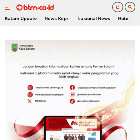
Batam Update
News Kepri
Nasional News
Hotel
O
Langsung
ke
konten