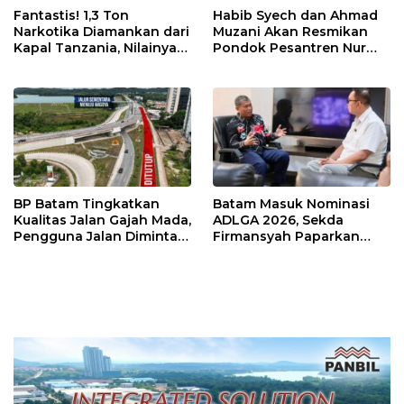
Fantastis! 1,3 Ton
Habib Syech dan Ahmad
Narkotika Diamankan dari
Muzani Akan Resmikan
Kapal Tanzania, Nilainya
Pondok Pesantren Nur
Tembus Rp4,55 Triliun
Iman di Pulau Kasu, Iman
Sutiawan Cek Kesiapan
BP Batam Tingkatkan
Batam Masuk Nominasi
Kualitas Jalan Gajah Mada,
ADLGA 2026, Sekda
Pengguna Jalan Diminta
Firmansyah Paparkan
Ekstra Hati-hati
Transformasi Digital
Berbasis Data