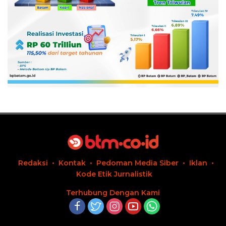
Redaksi
Kontak
Pedoman Media Siber
Iklan
Kode Etik Jurnalistik
Terhubung Dengan Kami