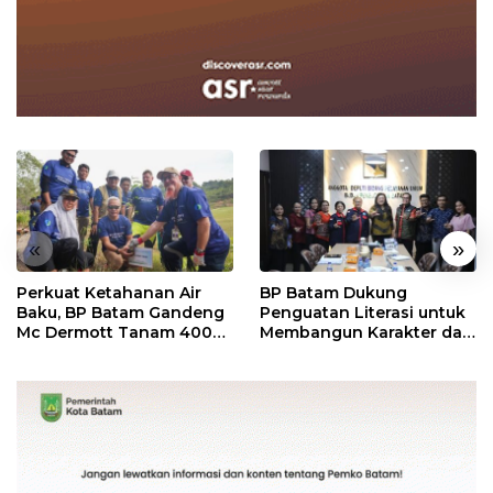
«
»
Perkuat Ketahanan Air
BP Batam Dukung
Baku, BP Batam Gandeng
Penguatan Literasi untuk
Mc Dermott Tanam 400
Membangun Karakter dan
Bambu Betung di
Kebhinekaan Bagi
Bendungan Sei Nongsa
Generasi Masa Depan