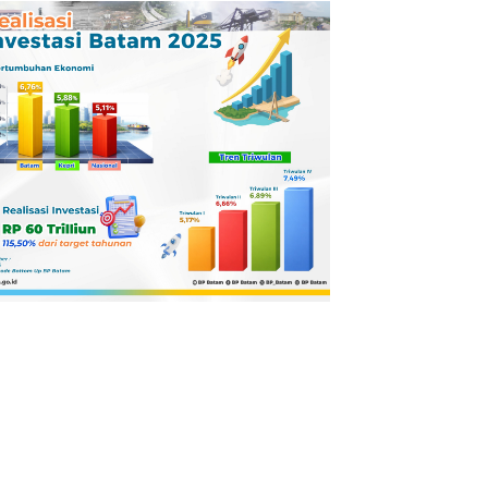
Pertamina
Dilaporkan ke
Kejaksaan