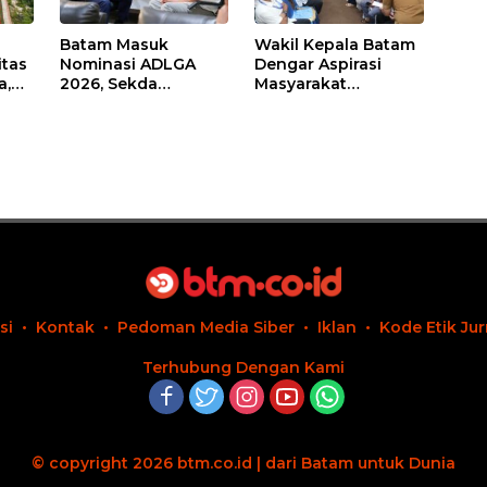
Batam Masuk
Wakil Kepala Batam
itas
Nominasi ADLGA
Dengar Aspirasi
a,
2026, Sekda
Masyarakat
Firmansyah
Rempang – Galang:
ati-
Paparkan
Pastikan
Transformasi Digital
Pembangunan
Berbasis Data
Sekolah Rakyat
Berorientasi
Pengembangan
Masa Depan
Pendidikan
si
Kontak
Pedoman Media Siber
Iklan
Kode Etik Jur
Terhubung Dengan Kami
© copyright 2026 btm.co.id | dari Batam untuk Dunia