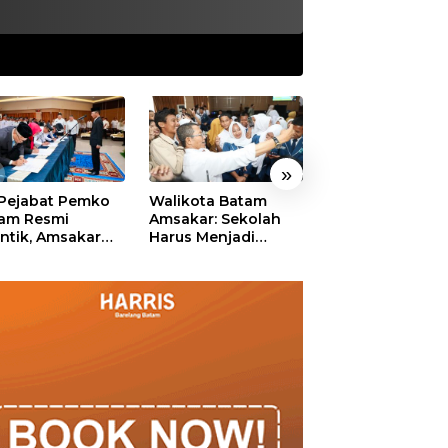
»
 Pejabat Pemko
Walikota Batam
Ekonomi Batam
am Resmi
Amsakar: Sekolah
Diproyeksikan
antik, Amsakar
Harus Menjadi
Tumbuh hingga 
ankan Integritas
Ruang Aman bagi
Persen, Pemko
 Pelayanan
Anak untuk Tumbuh
Naikkan Target
dan Berprestasi
Pendapatan Da