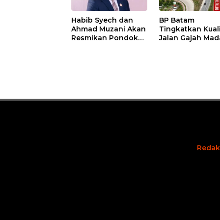
Habib Syech dan
BP Batam
Ahmad Muzani Akan
Tingkatkan Kual
Resmikan Pondok
Jalan Gajah Mad
Pesantren Nur Iman
Pengguna Jalan
di Pulau Kasu, Iman
Diminta Ekstra H
Sutiawan Cek
hati
Kesiapan
Redak