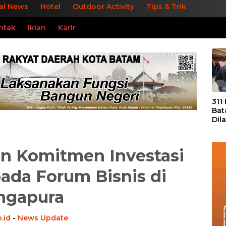
al News
Hotel
Outdoor Activity
Tips & Trik
ntak
Iklan
Karir
«
311
Bat
Dil
Tek
dan
n Komitmen Investasi
pada Forum Bisnis di
ngapura
.id
-
News Update