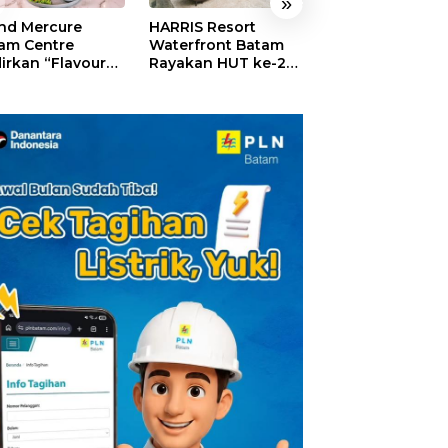
»
nd Mercure
HARRIS Resort
GM For A Day 2
am Centre
Waterfront Batam
Sukses Digelar,
irkan “Flavours
Rayakan HUT ke-24,
Puluhan Anak
Nusantara”,
Tebar Giveaway dan
Rasakan Jadi
akan HUT RI
Diskon Menginap
General Manage
gan Cita Rasa
24%
Hotel Sehari
iner Indonesia