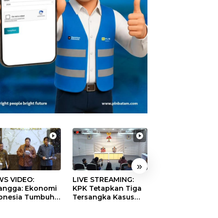
»
S VIDEO:
LIVE STREAMING:
TERBONGKAR!
langga: Ekonomi
KPK Tetapkan Tiga
Ratusan Rekeni
onesia Tumbuh
Tersangka Kasus
Virtual SPPG Fikt
9 Persen pada
Dugaan Korupsi
Diduga Terima 
ester II 2026
Digitalisasi SPBU
Rp311 Miliar, Ka