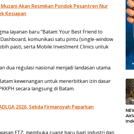
 Muzani Akan Resmikan Pondok Pesantren Nur
ek Kesiapan
a layanan baru “Batam: Your Best Friend to
 Dashboard, komunikasi satu pintu (single-window
bih pasti, serta Mobile Investment Clinics untuk
ngan dua regulasi nasional menjadi landasan utama.
Batam kewenangan untuk menerbitkan izin dasar
 PKKPH secara langsung di Batam.
«
ADLGA 2026, Sekda Firmansyah Paparkan
NEW
Air
Ind
5,2
Sem
wasan FTZ, membuka ruang baru bagi industri dan