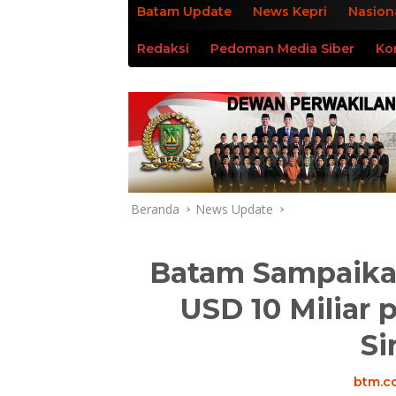
Batam Update
News Kepri
Nasion
Redaksi
Pedoman Media Siber
Ko
Beranda
News Update
Batam Sampaika
USD 10 Miliar 
Si
btm.co