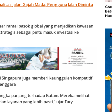
«
litas Jalan Gajah Mada, Pengguna Jalan Diminta
Gra
Bat
Had
of 
Ray
sar rantai pasok global yang menjadikan kawasan
den
rategis sebagai pintu masuk investasi ke
Kul
i Singapura juga memberi keunggulan kompetitif
Tenggara.
jangka panjang terhadap Batam. Mereka melihat
 layanan yang lebih pasti,” ujar Fary.