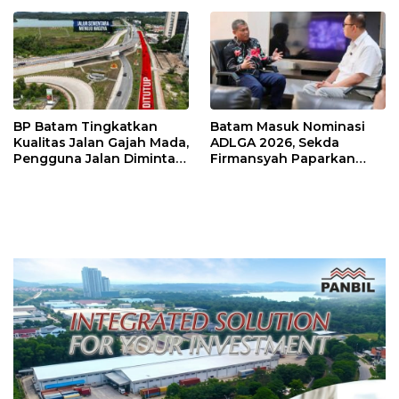
Sutiawan Cek Kesiapan
BP Batam Tingkatkan
Batam Masuk Nominasi
Kualitas Jalan Gajah Mada,
ADLGA 2026, Sekda
Pengguna Jalan Diminta
Firmansyah Paparkan
Ekstra Hati-hati
Transformasi Digital
Berbasis Data