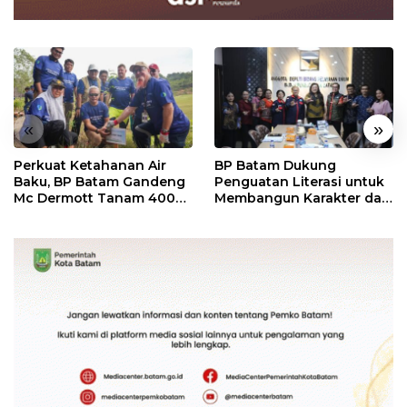
«
»
Perkuat Ketahanan Air
BP Batam Dukung
Baku, BP Batam Gandeng
Penguatan Literasi untuk
Mc Dermott Tanam 400
Membangun Karakter dan
Bambu Betung di
Kebhinekaan Bagi
Bendungan Sei Nongsa
Generasi Masa Depan