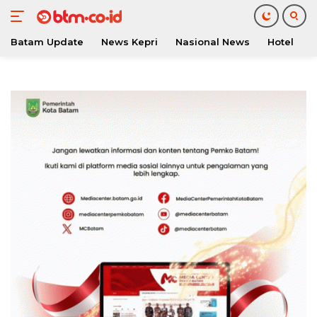
Batam Update
News Kepri
Nasional News
Hotel
O
Langsung
ke
konten