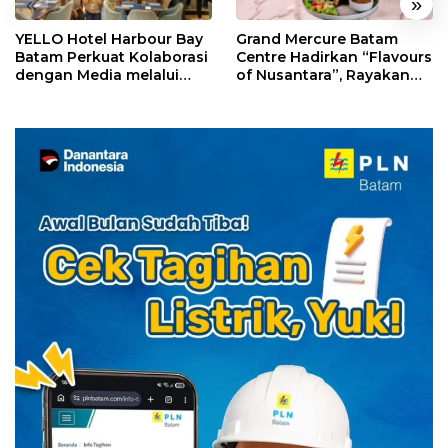
«
»
YELLO Hotel Harbour Bay
Grand Mercure Batam
Batam Perkuat Kolaborasi
Centre Hadirkan “Flavours
dengan Media melalui
of Nusantara”, Rayakan
YELLO Connect
HUT RI dengan Cita Rasa
Kuliner Indonesia