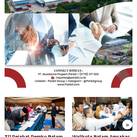
«
»
311 Pejabat Pemko Batam
Walikota Batam Amsakar: