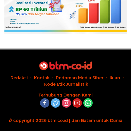
Redaksi
Kontak
Pedoman Media Siber
Iklan
Kode Etik Jurnalistik
Terhubung Dengan Kami
© copyright 2026 btm.co.id | dari Batam untuk Dunia