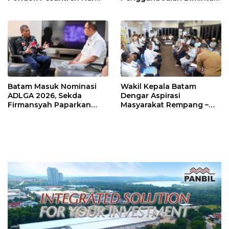
Iman di Pulau Kasu, Iman
Ekstra Hati-hati
Sutiawan Cek Kesiapan
Batam Masuk Nominasi
Wakil Kepala Batam
ADLGA 2026, Sekda
Dengar Aspirasi
Firmansyah Paparkan
Masyarakat Rempang –
Transformasi Digital
Galang: Pastikan
Berbasis Data
Pembangunan Sekolah
Rakyat Berorientasi
Pengembangan Masa
Depan Pendidikan