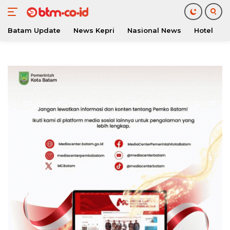
Batam Update
News Kepri
Nasional News
Hotel
O
Langsung
ke
konten