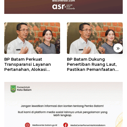
«
»
BP Batam Perkuat
BP Batam Dukung
Transparansi Layanan
Penertiban Ruang Laut,
Pertanahan, Alokasi
Pastikan Pemanfaatan
Tanah Reguler Segera
Sesuai Aturan
Hadir Melalui LMS