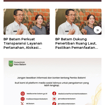
«
»
BP Batam Perkuat
BP Batam Dukung
Transparansi Layanan
Penertiban Ruang Laut,
Pertanahan, Alokasi
Pastikan Pemanfaatan
Tanah Reguler Segera
Sesuai Aturan
Hadir Melalui LMS