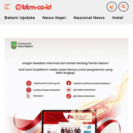
Batam Update
News Kepri
Nasional News
Hotel
O
Langsung
ke
konten