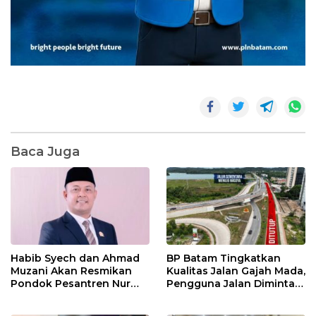
Baca Juga
Habib Syech dan Ahmad
BP Batam Tingkatkan
Muzani Akan Resmikan
Kualitas Jalan Gajah Mada,
Pondok Pesantren Nur
Pengguna Jalan Diminta
Iman di Pulau Kasu, Iman
Ekstra Hati-hati
Sutiawan Cek Kesiapan