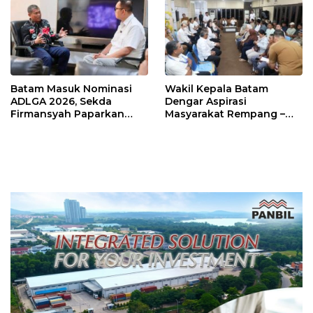
Batam Masuk Nominasi
Wakil Kepala Batam
ADLGA 2026, Sekda
Dengar Aspirasi
Firmansyah Paparkan
Masyarakat Rempang –
Transformasi Digital
Galang: Pastikan
Berbasis Data
Pembangunan Sekolah
Rakyat Berorientasi
Pengembangan Masa
Depan Pendidikan