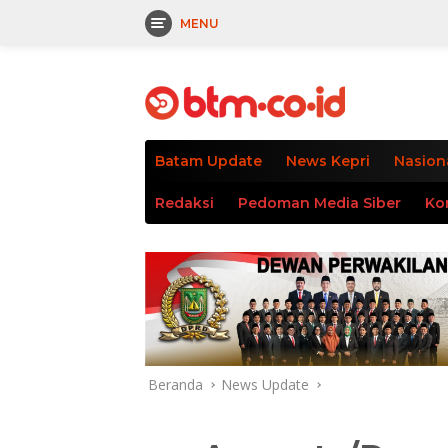
MENU
Langsung
tutup
ke
konten
Batam Update
News Kepri
Nasion
Redaksi
Pedoman Media Siber
Ko
Beranda
News Update