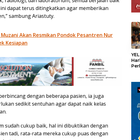
ik, radiologi, dan laboratorium, semua berjalan baik
ini dapat terus ditingkatkan agar memberikan
n,” sambung Ariastuty.
 Muzani Akan Resmikan Pondok Pesantren Nur
ek Kesiapan
«
YEL
Har
Per
den
mel
Con
 berbincang dengan beberapa pasien, ia juga
ukan sedikit sentuhan agar dapat naik kelas
an.
m sudah cukup baik, hal ini dibuktikan dengan
en tadi, rata-rata mereka cukup puas dengan