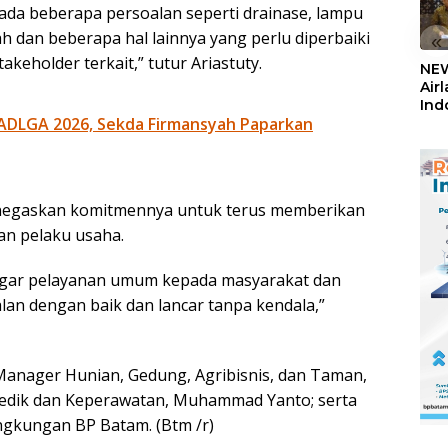
ada beberapa persoalan seperti drainase, lampu
dan beberapa hal lainnya yang perlu diperbaiki
«
keholder terkait,” tutur Ariastuty.
NEW
Air
Ind
ADLGA 2026, Sekda Firmansyah Paparkan
5,2
Sem
enegaskan komitmennya untuk terus memberikan
an pelaku usaha.
agar pelayanan umum kepada masyarakat dan
lan dengan baik dan lancar tanpa kendala,”
 Manager Hunian, Gedung, Agribisnis, dan Taman,
Medik dan Keperawatan, Muhammad Yanto; serta
lingkungan BP Batam. (Btm /r)