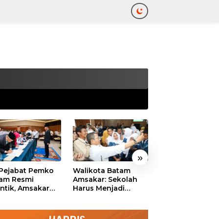
tutup
»
 Pejabat Pemko
Walikota Batam
Ekonomi Batam
am Resmi
Amsakar: Sekolah
Diproyeksikan
antik, Amsakar
Harus Menjadi
Tumbuh hingga 
ankan Integritas
Ruang Aman bagi
Persen, Pemko
 Pelayanan
Anak untuk Tumbuh
Naikkan Target
dan Berprestasi
Pendapatan Da