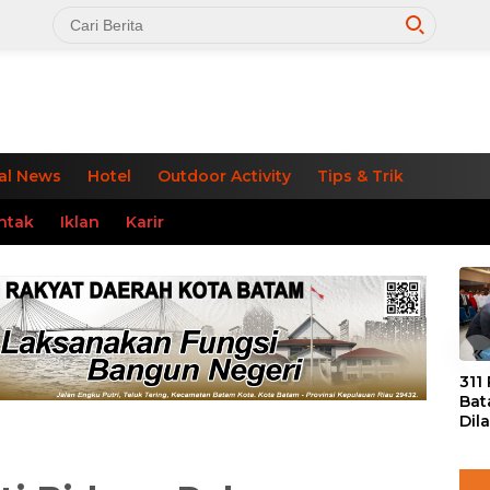
al News
Hotel
Outdoor Activity
Tips & Trik
ntak
Iklan
Karir
«
311
Bat
Dil
Tek
dan