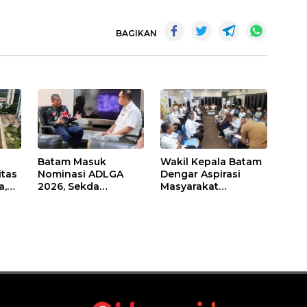
BAGIKAN
Batam Masuk
Wakil Kepala Batam
itas
Nominasi ADLGA
Dengar Aspirasi
a,
2026, Sekda
Masyarakat
Firmansyah
Rempang – Galang:
ati-
Paparkan
Pastikan
Transformasi Digital
Pembangunan
Berbasis Data
Sekolah Rakyat
Berorientasi
Pengembangan
Masa Depan
Pendidikan