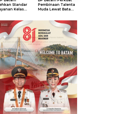
P Batam
BP Batam Perkuat
Perkuat Sinergi
ehkan Standar
Pembinaan Talenta
Kelembagaan, 
ayanan Kelas
Muda Lewat Batam
Batam dan BPO
ia, Raih
Prime International
Pastikan Pelay
mond Status dari
Grassroot Football
dan Ketersedia
O
Festival 2026
Obat Aman