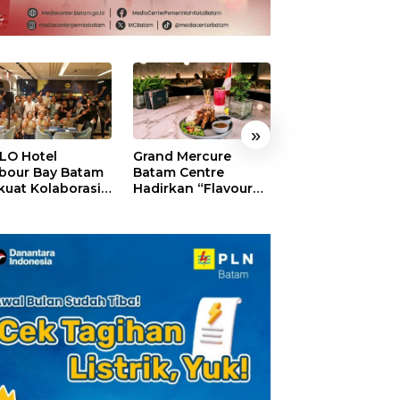
»
LO Hotel
Grand Mercure
HARRIS Resort
bour Bay Batam
Batam Centre
Waterfront Bat
kuat Kolaborasi
Hadirkan “Flavours
Rayakan HUT ke
gan Media
of Nusantara”,
Tebar Giveaway
alui YELLO
Rayakan HUT RI
Diskon Mengin
nect
dengan Cita Rasa
24%
Kuliner Indonesia