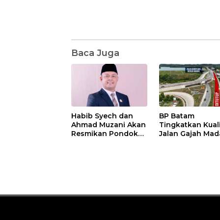
Baca Juga
Habib Syech dan
BP Batam
Ahmad Muzani Akan
Tingkatkan Kual
Resmikan Pondok
Jalan Gajah Mad
Pesantren Nur Iman
Pengguna Jalan
di Pulau Kasu, Iman
Diminta Ekstra H
Sutiawan Cek
hati
Kesiapan