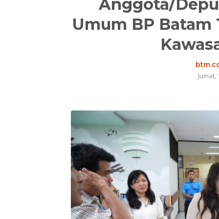
Anggota/Deput
Umum BP Batam T
Kawasa
btm.co
Jumat, 