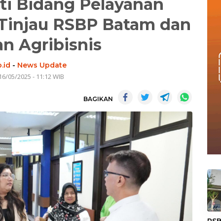
i Bidang Pelayanan
injau RSBP Batam dan
n Agribisnis
.id
-
News Update
16/05/2025 - 11:12 WIB
BAGIKAN
«