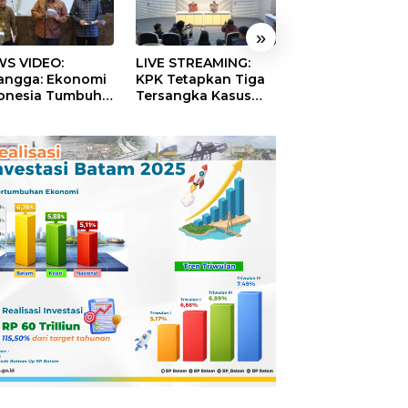
»
S VIDEO:
LIVE STREAMING:
TERBONGKAR!
langga: Ekonomi
KPK Tetapkan Tiga
Ratusan Rekeni
onesia Tumbuh
Tersangka Kasus
Virtual SPPG Fikt
9 Persen pada
Dugaan Korupsi
Diduga Terima 
ester II 2026
Digitalisasi SPBU
Rp311 Miliar, Ka
Pertamina
Dilaporkan ke
Kejaksaan