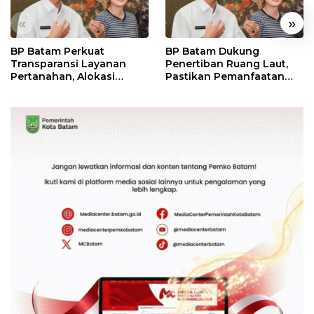
«
»
BP Batam Perkuat
BP Batam Dukung
Transparansi Layanan
Penertiban Ruang Laut,
Pertanahan, Alokasi
Pastikan Pemanfaatan
Tanah Reguler Segera
Sesuai Aturan
Hadir Melalui LMS