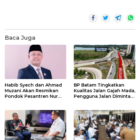
Baca Juga
Habib Syech dan Ahmad
BP Batam Tingkatkan
Muzani Akan Resmikan
Kualitas Jalan Gajah Mada,
Pondok Pesantren Nur
Pengguna Jalan Diminta
Iman di Pulau Kasu, Iman
Ekstra Hati-hati
Sutiawan Cek Kesiapan