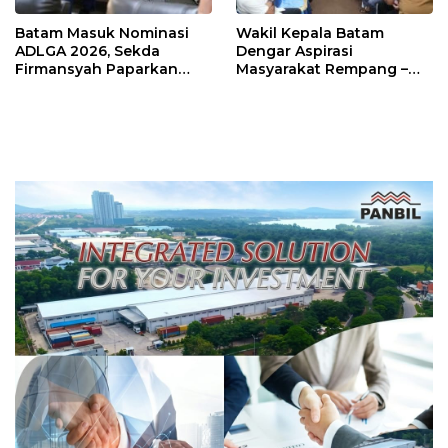
Batam Masuk Nominasi
Wakil Kepala Batam
ADLGA 2026, Sekda
Dengar Aspirasi
Firmansyah Paparkan
Masyarakat Rempang –
Transformasi Digital
Galang: Pastikan
Berbasis Data
Pembangunan Sekolah
Rakyat Berorientasi
Pengembangan Masa
Depan Pendidikan