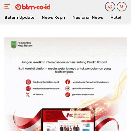
Batam Update
News Kepri
Nasional News
Hotel
O
Langsung
ke
konten