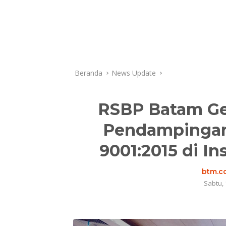
Beranda
News Update
RSBP Batam Gel
Pendampingan 
9001:2015 di In
btm.co
Sabtu, 