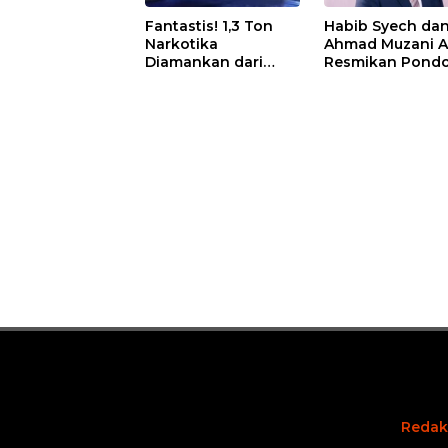
Fantastis! 1,3 Ton
Habib Syech da
Narkotika
Ahmad Muzani 
Diamankan dari
Resmikan Pond
Kapal Tanzania,
Pesantren Nur I
Nilainya Tembus
di Pulau Kasu, I
Rp4,55 Triliun
Sutiawan Cek
Kesiapan
Redak