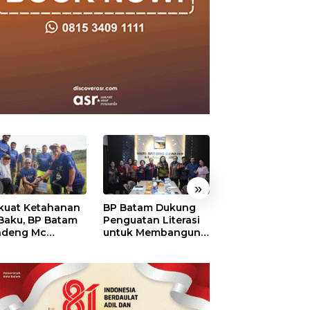
»
kuat Ketahanan
BP Batam Dukung
RSBP Batam
 Baku, BP Batam
Penguatan Literasi
Torehkan Stand
ndeng Mc
untuk Membangun
Pelayanan Kela
mott Tanam 400
Karakter dan
Dunia, Raih
bu Betung di
Kebhinekaan Bagi
Diamond Status 
dungan Sei
Generasi Masa
WSO
ngsa
Depan