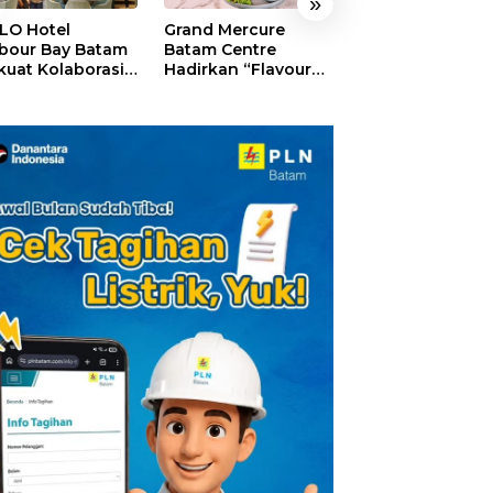
»
LO Hotel
Grand Mercure
HARRIS Resort
bour Bay Batam
Batam Centre
Waterfront Bat
kuat Kolaborasi
Hadirkan “Flavours
Rayakan HUT ke
gan Media
of Nusantara”,
Tebar Giveaway
alui YELLO
Rayakan HUT RI
Diskon Mengin
nect
dengan Cita Rasa
24%
Kuliner Indonesia