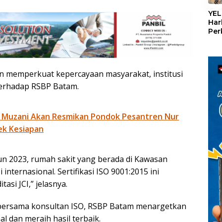
«
YEL
Har
Per
den
mel
Con
 akan memperkuat kepercayaan masyarakat, institusi
terhadap RSBP Batam.
 Muzani Akan Resmikan Pondok Pesantren Nur
ek Kesiapan
 2023, rumah sakit yang berada di Kawasan
nternasional. Sertifikasi ISO 9001:2015 ini
si JCI,” jelasnya.
bersama konsultan ISO, RSBP Batam menargetkan
l dan meraih hasil terbaik.