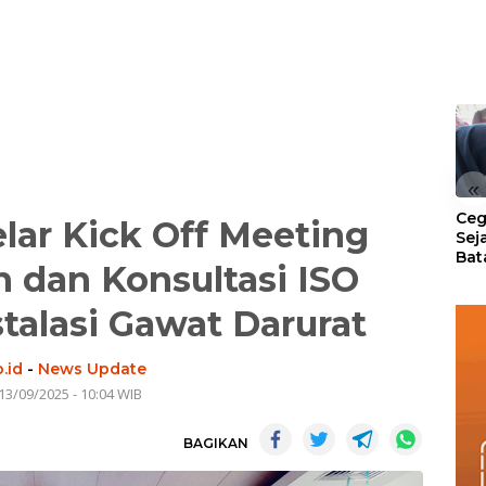
«
Ceg
ar Kick Off Meeting
Sej
Bat
dan Konsultasi ISO
Per
stalasi Gawat Darurat
.id
-
News Update
13/09/2025 - 10:04 WIB
BAGIKAN