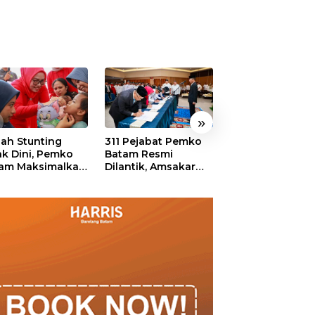
»
ah Stunting
311 Pejabat Pemko
Walikota Batam
ak Dini, Pemko
Batam Resmi
Amsakar: Sekol
am Maksimalkan
Dilantik, Amsakar
Harus Menjadi
an Posyandu
Tekankan Integritas
Ruang Aman ba
dan Pelayanan
Anak untuk Tu
dan Berprestasi