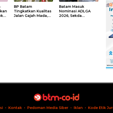
n
BP Batam
Batam Masuk
Akan
Tingkatkan Kualitas
Nominasi ADLGA
ok
Jalan Gajah Mada,
2026, Sekda
man
Pengguna Jalan
Firmansyah
man
Diminta Ekstra Hati-
Paparkan
hati
Transformasi Digital
Berbasis Data
si
Kontak
Pedoman Media Siber
Iklan
Kode Etik Jur