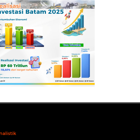
Pertamina
Dilaporkan ke
Kejaksaan
nalistik