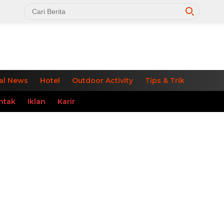
al News
Hotel
Outdoor Activity
Tips & Trik
ntak
Iklan
Karir