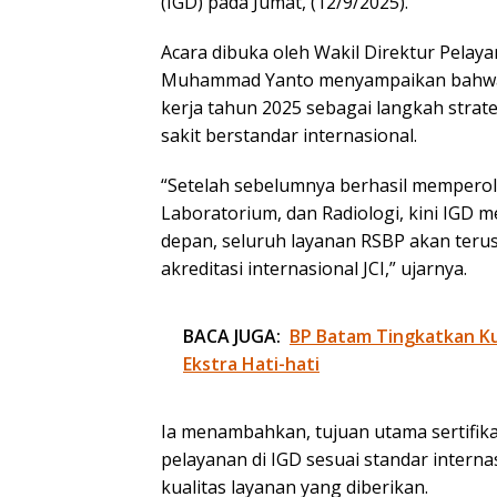
(IGD) pada Jumat, (12/9/2025).
Acara dibuka oleh Wakil Direktur Pela
Muhammad Yanto menyampaikan bahwa s
kerja tahun 2025 sebagai langkah stra
sakit berstandar internasional.
“Setelah sebelumnya berhasil memperoleh
Laboratorium, dan Radiologi, kini IGD m
depan, seluruh layanan RSBP akan terus 
akreditasi internasional JCI,” ujarnya.
BACA JUGA:
BP Batam Tingkatkan Kua
Ekstra Hati-hati
Ia menambahkan, tujuan utama sertifik
pelayanan di IGD sesuai standar intern
kualitas layanan yang diberikan.