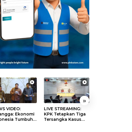
»
S VIDEO:
LIVE STREAMING:
TERBONGKAR!
langga: Ekonomi
KPK Tetapkan Tiga
Ratusan Rekeni
onesia Tumbuh
Tersangka Kasus
Virtual SPPG Fikt
9 Persen pada
Dugaan Korupsi
Diduga Terima 
ester II 2026
Digitalisasi SPBU
Rp311 Miliar, Ka