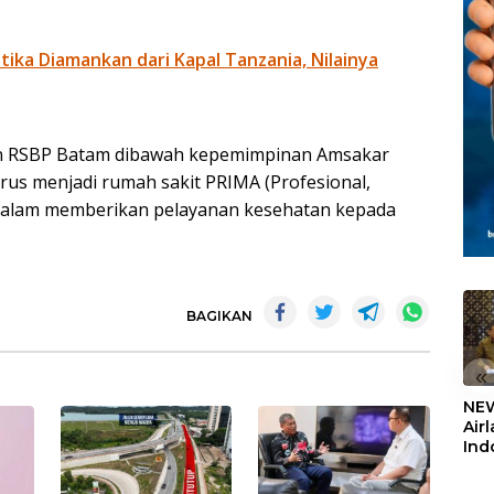
otika Diamankan dari Kapal Tanzania, Nilainya
n RSBP Batam dibawah kepemimpinan Amsakar
rus menjadi rumah sakit PRIMA (Profesional,
t) dalam memberikan pelayanan kesehatan kepada
BAGIKAN
«
NEW
Air
Ind
5,2
Sem