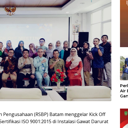
«
Per
Air
Ga
Der
Bam
Ben
 Pengusahaan (RSBP) Batam menggelar Kick Off
No
tifikasi ISO 9001:2015 di Instalasi Gawat Darurat