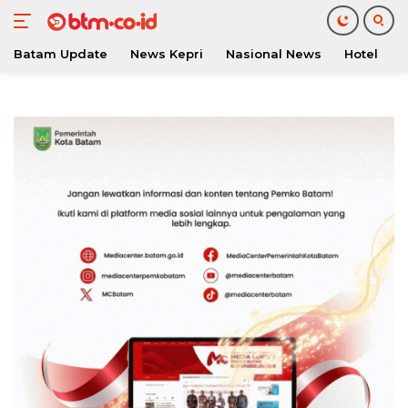
Batam Update
News Kepri
Nasional News
Hotel
O
Langsung
ke
konten