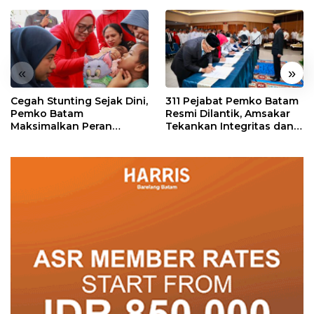
«
»
Cegah Stunting Sejak Dini,
311 Pejabat Pemko Batam
Pemko Batam
Resmi Dilantik, Amsakar
Maksimalkan Peran
Tekankan Integritas dan
Posyandu
Pelayanan