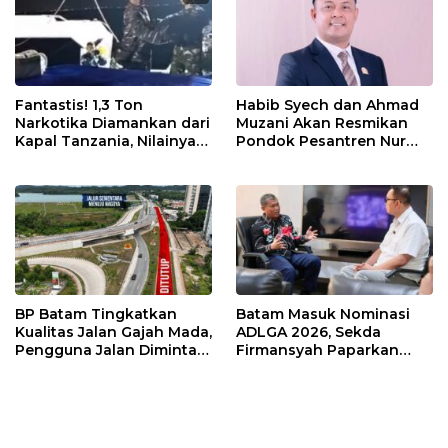
Fantastis! 1,3 Ton
Habib Syech dan Ahmad
Narkotika Diamankan dari
Muzani Akan Resmikan
Kapal Tanzania, Nilainya
Pondok Pesantren Nur
Tembus Rp4,55 Triliun
Iman di Pulau Kasu, Iman
Sutiawan Cek Kesiapan
BP Batam Tingkatkan
Batam Masuk Nominasi
Kualitas Jalan Gajah Mada,
ADLGA 2026, Sekda
Pengguna Jalan Diminta
Firmansyah Paparkan
Ekstra Hati-hati
Transformasi Digital
Berbasis Data