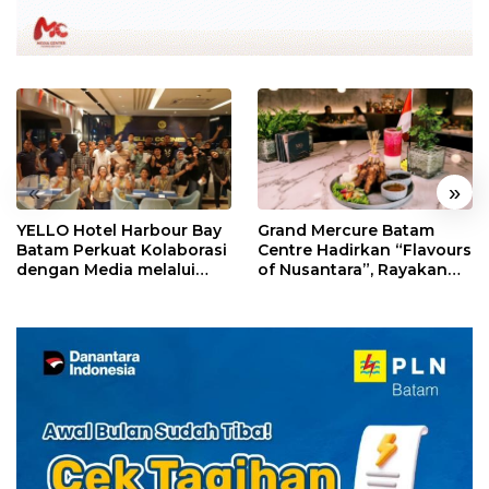
«
»
YELLO Hotel Harbour Bay
Grand Mercure Batam
Batam Perkuat Kolaborasi
Centre Hadirkan “Flavours
dengan Media melalui
of Nusantara”, Rayakan
YELLO Connect
HUT RI dengan Cita Rasa
Kuliner Indonesia