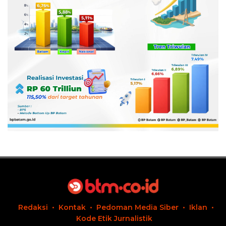
Redaksi
Kontak
Pedoman Media Siber
Iklan
Kode Etik Jurnalistik