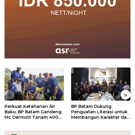
«
»
Perkuat Ketahanan Air
BP Batam Dukung
Baku, BP Batam Gandeng
Penguatan Literasi untuk
Mc Dermott Tanam 400
Membangun Karakter dan
Bambu Betung di
Kebhinekaan Bagi
Bendungan Sei Nongsa
Generasi Masa Depan