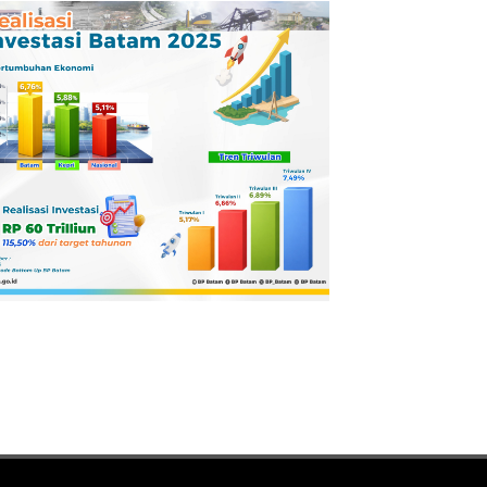
Pertamina
Dilaporkan ke
Kejaksaan