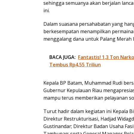
sehingga semuanya akan berjalan lanca
ini.
Dalam suasana persahabatan yang hangat
berkesempatan menampilkan permainan 
menggalang dana untuk Palang Merah I
BACA JUGA:
Fantastis! 1,3 Ton Nark
Tembus Rp4,55 Triliun
Kepala BP Batam, Muhammad Rudi bersa
Gubernur Kepulauan Riau mengapresias
mampu terus memberikan pelayanan sos
Turut hadir dalam kegiatan ini Kepala Bi
Direktur Restrukturisasi, Hadjad Widag
Gustinandar; Direktur Badan Usaha Fasi
Tambunan; serta General Manager Pela