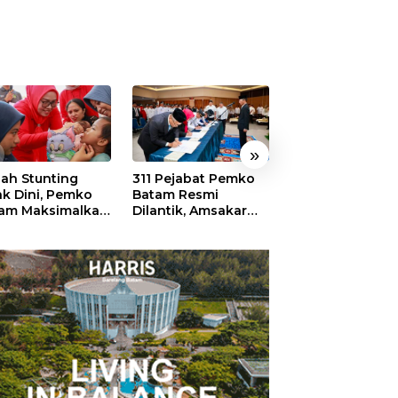
»
ah Stunting
311 Pejabat Pemko
Walikota Batam
ak Dini, Pemko
Batam Resmi
Amsakar: Sekol
am Maksimalkan
Dilantik, Amsakar
Harus Menjadi
an Posyandu
Tekankan Integritas
Ruang Aman ba
dan Pelayanan
Anak untuk Tu
dan Berprestasi