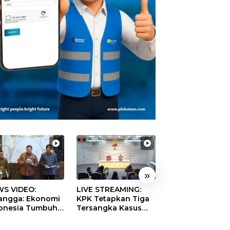
»
S VIDEO:
LIVE STREAMING:
TERBONGKAR!
langga: Ekonomi
KPK Tetapkan Tiga
Ratusan Rekeni
onesia Tumbuh
Tersangka Kasus
Virtual SPPG Fikt
9 Persen pada
Dugaan Korupsi
Diduga Terima 
ester II 2026
Digitalisasi SPBU
Rp311 Miliar, Ka