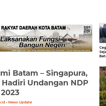
«
Ceg
Sej
Bat
Per
hmi Batam – Singapura,
 Hadiri Undangan NDP
2023
.id
-
News Update