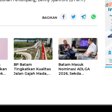
BAGIKAN
n
BP Batam
Batam Masuk
Akan
Tingkatkan Kualitas
Nominasi ADLGA
ok
Jalan Gajah Mada,
2026, Sekda
man
Pengguna Jalan
Firmansyah
man
Diminta Ekstra Hati-
Paparkan
hati
Transformasi Digital
Berbasis Data