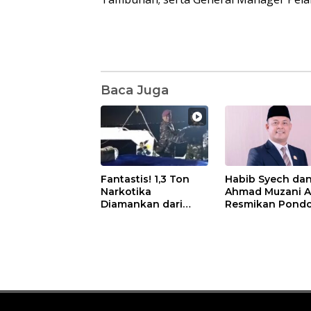
Baca Juga
Fantastis! 1,3 Ton
Habib Syech da
Narkotika
Ahmad Muzani 
Diamankan dari
Resmikan Pond
Kapal Tanzania,
Pesantren Nur I
Nilainya Tembus
di Pulau Kasu, I
Rp4,55 Triliun
Sutiawan Cek
Kesiapan