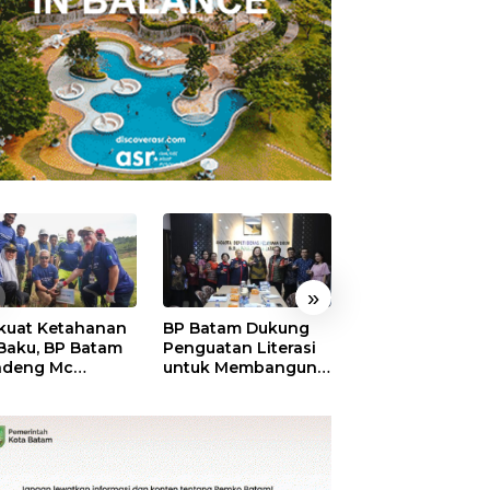
»
kuat Ketahanan
BP Batam Dukung
RSBP Batam
 Baku, BP Batam
Penguatan Literasi
Torehkan Stand
ndeng Mc
untuk Membangun
Pelayanan Kela
mott Tanam 400
Karakter dan
Dunia, Raih
bu Betung di
Kebhinekaan Bagi
Diamond Status 
dungan Sei
Generasi Masa
WSO
ngsa
Depan