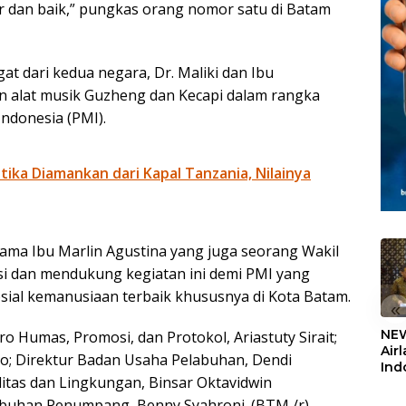
r dan baik,” pungkas orang nomor satu di Batam
 dari kedua negara, Dr. Maliki dan Ibu
alat musik Guzheng dan Kecapi dalam rangka
ndonesia (PMI).
otika Diamankan dari Kapal Tanzania, Nilainya
ma Ibu Marlin Agustina yang juga seorang Wakil
i dan mendukung kegiatan ini demi PMI yang
ial kemanusiaan terbaik khususnya di Kota Batam.
«
NEW
ro Humas, Promosi, dan Protokol, Ariastuty Sirait;
Air
do; Direktur Badan Usaha Pelabuhan, Dendi
Ind
litas dan Lingkungan, Binsar Oktavidwin
5,2
Sem
buhan Penumpang, Benny Syahroni. (BTM /r)