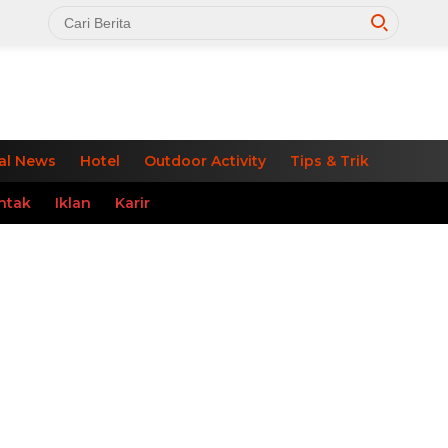
al News
Hotel
Outdoor Activity
Tips & Trik
ntak
Iklan
Karir