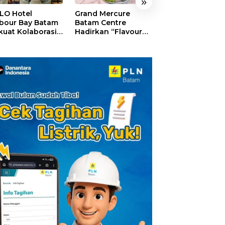
»
LO Hotel
Grand Mercure
HARRIS Resort
bour Bay Batam
Batam Centre
Waterfront Bat
kuat Kolaborasi
Hadirkan “Flavours
Rayakan HUT ke
gan Media
of Nusantara”,
Tebar Giveaway
alui YELLO
Rayakan HUT RI
Diskon Mengin
nect
dengan Cita Rasa
24%
Kuliner Indonesia