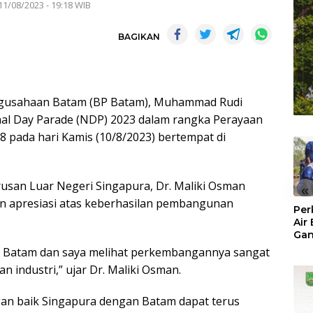
11/08/2023 - 19:18 WIB
BAGIKAN
gusahaan Batam (BP Batam), Muhammad Rudi
al Day Parade (NDP) 2023 dalam rangka Perayaan
 pada hari Kamis (10/8/2023) bertempat di
Urusan Luar Negeri Singapura, Dr. Maliki Osman
«
 apresiasi atas keberhasilan pembangunan
Per
Air
Ga
Der
 ke Batam dan saya melihat perkembangannya sangat
Bam
an industri,” ujar Dr. Maliki Osman.
Ben
No
an baik Singapura dengan Batam dapat terus