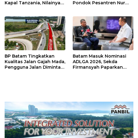
Kapal Tanzania, Nilainya
Pondok Pesantren Nur
Tembus Rp4,55 Triliun
Iman di Pulau Kasu, Iman
Sutiawan Cek Kesiapan
BP Batam Tingkatkan
Batam Masuk Nominasi
Kualitas Jalan Gajah Mada,
ADLGA 2026, Sekda
Pengguna Jalan Diminta
Firmansyah Paparkan
Ekstra Hati-hati
Transformasi Digital
Berbasis Data