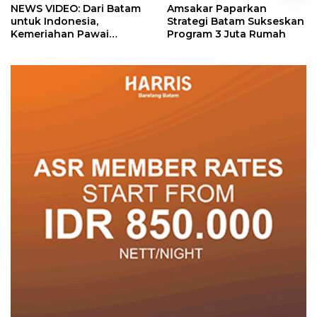
NEWS VIDEO: Dari Batam
Amsakar Paparkan
untuk Indonesia,
Strategi Batam Sukseskan
Kemeriahan Pawai
Program 3 Juta Rumah
Pembangunan Penuh
Warna