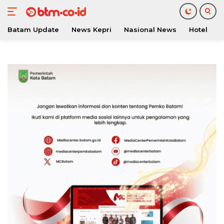
Batam Update
News Kepri
Nasional News
Hotel
O
Langsung
ke
konten