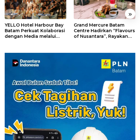
«
»
YELLO Hotel Harbour Bay
Grand Mercure Batam
Batam Perkuat Kolaborasi
Centre Hadirkan “Flavours
dengan Media melalui
of Nusantara”, Rayakan
YELLO Connect
HUT RI dengan Cita Rasa
Kuliner Indonesia