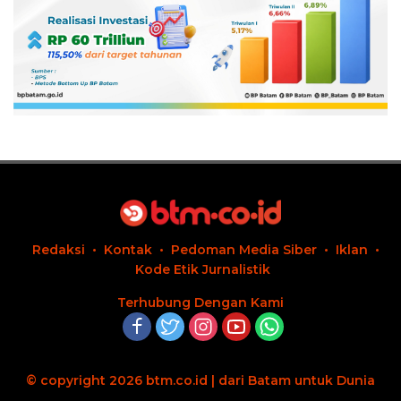
Redaksi
Kontak
Pedoman Media Siber
Iklan
Kode Etik Jurnalistik
Terhubung Dengan Kami
© copyright 2026 btm.co.id | dari Batam untuk Dunia