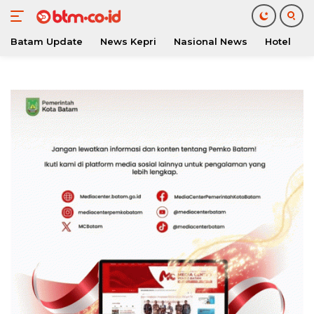
Batam Update
News Kepri
Nasional News
Hotel
O
Langsung
ke
konten