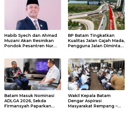
Habib Syech dan Ahmad
BP Batam Tingkatkan
Muzani Akan Resmikan
Kualitas Jalan Gajah Mada,
Pondok Pesantren Nur
Pengguna Jalan Diminta
Iman di Pulau Kasu, Iman
Ekstra Hati-hati
Sutiawan Cek Kesiapan
Batam Masuk Nominasi
Wakil Kepala Batam
ADLGA 2026, Sekda
Dengar Aspirasi
Firmansyah Paparkan
Masyarakat Rempang –
Transformasi Digital
Galang: Pastikan
Berbasis Data
Pembangunan Sekolah
Rakyat Berorientasi
Pengembangan Masa