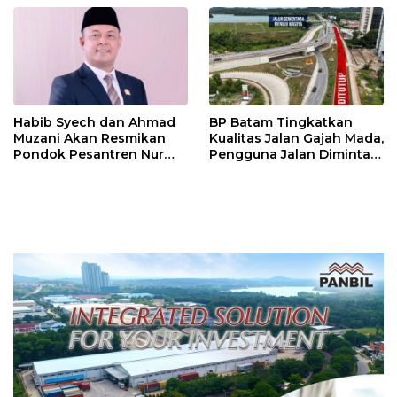
Habib Syech dan Ahmad
BP Batam Tingkatkan
Muzani Akan Resmikan
Kualitas Jalan Gajah Mada,
Pondok Pesantren Nur
Pengguna Jalan Diminta
Iman di Pulau Kasu, Iman
Ekstra Hati-hati
Sutiawan Cek Kesiapan