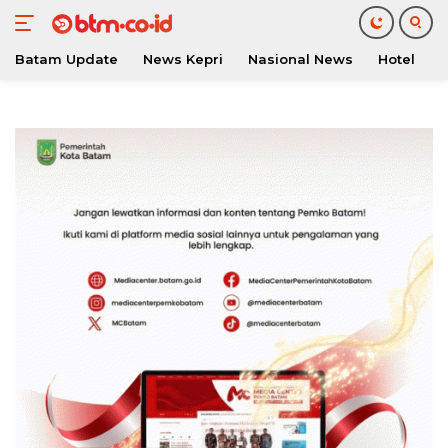
Batam Update
News Kepri
Nasional News
Hotel
O
Langsung
ke
konten