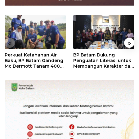
«
»
Perkuat Ketahanan Air
BP Batam Dukung
Baku, BP Batam Gandeng
Penguatan Literasi untuk
Mc Dermott Tanam 400
Membangun Karakter dan
Bambu Betung di
Kebhinekaan Bagi
Bendungan Sei Nongsa
Generasi Masa Depan