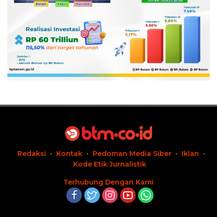
Redaksi
Kontak
Pedoman Media Siber
Iklan
Kode Etik Jurnalistik
Terhubung Dengan Kami