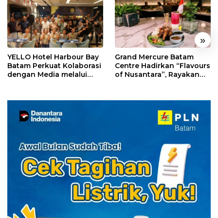
«
»
YELLO Hotel Harbour Bay
Grand Mercure Batam
Batam Perkuat Kolaborasi
Centre Hadirkan “Flavours
dengan Media melalui
of Nusantara”, Rayakan
YELLO Connect
HUT RI dengan Cita Rasa
Kuliner Indonesia