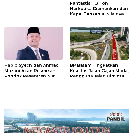
Fantastis! 1,3 Ton
Narkotika Diamankan dari
Kapal Tanzania, Nilainya
Tembus Rp4,55 Triliun
Habib Syech dan Ahmad
BP Batam Tingkatkan
Muzani Akan Resmikan
Kualitas Jalan Gajah Mada,
Pondok Pesantren Nur
Pengguna Jalan Diminta
Iman di Pulau Kasu, Iman
Ekstra Hati-hati
Sutiawan Cek Kesiapan