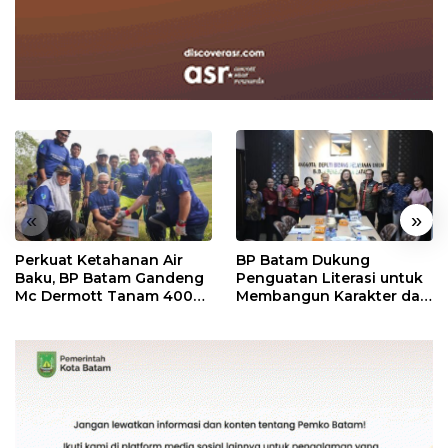
«
»
Perkuat Ketahanan Air
BP Batam Dukung
Baku, BP Batam Gandeng
Penguatan Literasi untuk
Mc Dermott Tanam 400
Membangun Karakter dan
Bambu Betung di
Kebhinekaan Bagi
Bendungan Sei Nongsa
Generasi Masa Depan