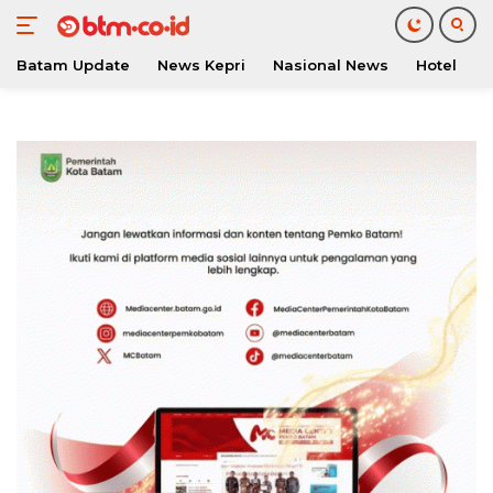
Batam Update
News Kepri
Nasional News
Hotel
O
Langsung
ke
konten