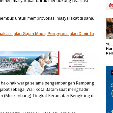
 elemen masyarakat untuk mendukung realisasi
erhembus untuk memprovokasi masyarakat di sana.
litas Jalan Gajah Mada, Pengguna Jalan Diminta
«
YEL
Har
Per
den
mel
Con
ul hak-hak warga selama pengembangan Rempang
njabat sebagai Wali Kota Batam saat menghadiri
 (Musrenbang) Tingkat Kecamatan Bengkong di