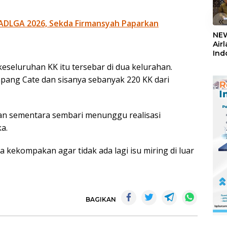
«
ADLGA 2026, Sekda Firmansyah Paparkan
NEW
Air
Ind
5,2
eseluruhan KK itu tersebar di dua kelurahan.
Sem
mpang Cate dan sisanya sebanyak 220 KK dari
an sementara sembari menunggu realisasi
a.
 kekompakan agar tidak ada lagi isu miring di luar
BAGIKAN