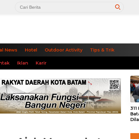
al News
Hotel
Outdoor Activity
Tips & Trik
ntak
Iklan
Karir
«
311
Bat
Dil
Tek
dan