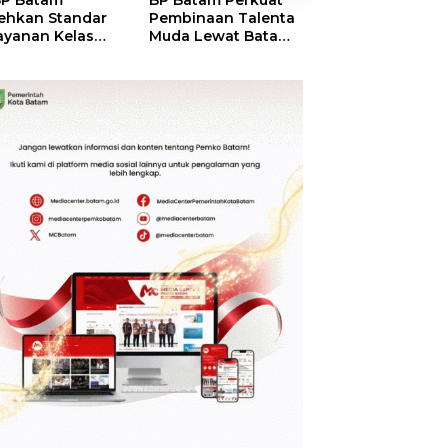
P Batam
BP Batam Perkuat
Perkuat Sinergi
ehkan Standar
Pembinaan Talenta
Kelembagaan, 
ayanan Kelas
Muda Lewat Batam
Batam dan BPO
ia, Raih
Prime International
Pastikan Pelay
mond Status dari
Grassroot Football
dan Ketersedia
O
Festival 2026
Obat Aman