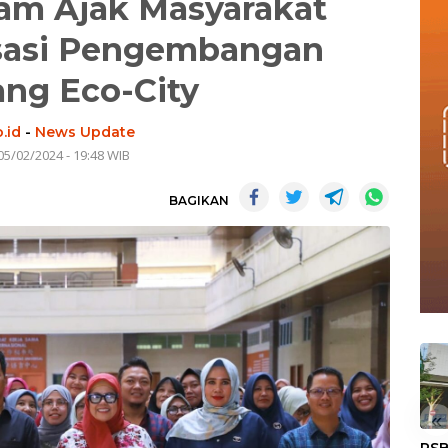
am Ajak Masyarakat
sasi Pengembangan
ng Eco-City
.id
-
News Update
05/02/2024 - 19:48 WIB
BAGIKAN
«