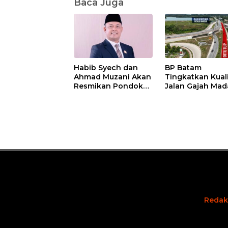
Baca Juga
Habib Syech dan
BP Batam
Ahmad Muzani Akan
Tingkatkan Kual
Resmikan Pondok
Jalan Gajah Mad
Pesantren Nur Iman
Pengguna Jalan
di Pulau Kasu, Iman
Diminta Ekstra H
Sutiawan Cek
hati
Kesiapan
Redak