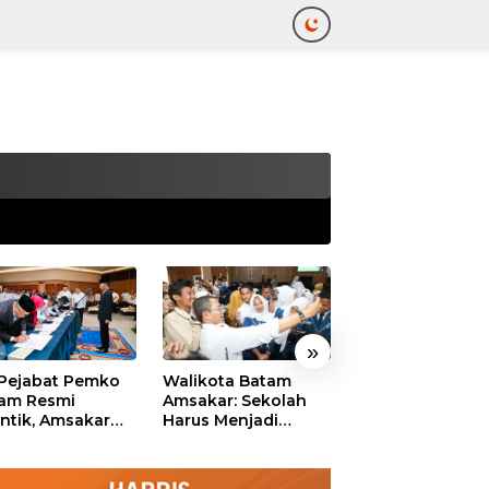
tutup
»
 Pejabat Pemko
Walikota Batam
Ekonomi Batam
am Resmi
Amsakar: Sekolah
Diproyeksikan
antik, Amsakar
Harus Menjadi
Tumbuh hingga 
ankan Integritas
Ruang Aman bagi
Persen, Pemko
 Pelayanan
Anak untuk Tumbuh
Naikkan Target
dan Berprestasi
Pendapatan Da