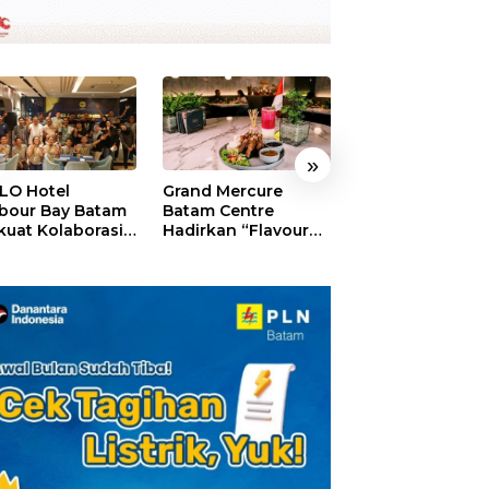
»
LO Hotel
Grand Mercure
HARRIS Resort
bour Bay Batam
Batam Centre
Waterfront Bat
kuat Kolaborasi
Hadirkan “Flavours
Rayakan HUT ke
gan Media
of Nusantara”,
Tebar Giveaway
alui YELLO
Rayakan HUT RI
Diskon Mengin
nect
dengan Cita Rasa
24%
Kuliner Indonesia