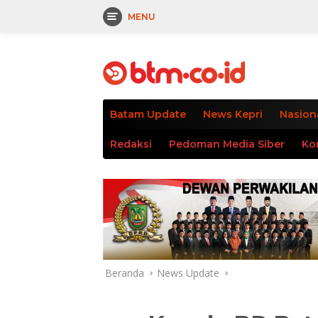
MENU
Langsung
tutup
ke
konten
Batam Update
News Kepri
Nasion
Redaksi
Pedoman Media Siber
Ko
Beranda
News Update