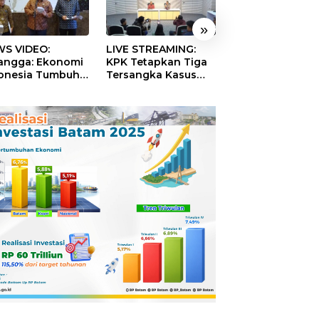
»
S VIDEO:
LIVE STREAMING:
TERBONGKAR!
langga: Ekonomi
KPK Tetapkan Tiga
Ratusan Rekeni
onesia Tumbuh
Tersangka Kasus
Virtual SPPG Fikt
9 Persen pada
Dugaan Korupsi
Diduga Terima 
ester II 2026
Digitalisasi SPBU
Rp311 Miliar, Ka
Pertamina
Dilaporkan ke
Kejaksaan