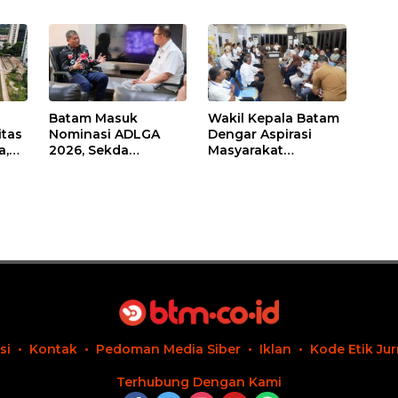
Batam Masuk
Wakil Kepala Batam
itas
Nominasi ADLGA
Dengar Aspirasi
a,
2026, Sekda
Masyarakat
Firmansyah
Rempang – Galang:
ati-
Paparkan
Pastikan
Transformasi Digital
Pembangunan
Berbasis Data
Sekolah Rakyat
Berorientasi
Pengembangan
Masa Depan
Pendidikan
si
Kontak
Pedoman Media Siber
Iklan
Kode Etik Jur
Terhubung Dengan Kami