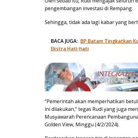
Oleh sebab itu, Rudi mengajak seluruh
pengembangan investasi di Rempang.
Sehingga, tidak ada lagi kabar yang b
BACA JUGA:
BP Batam Tingkatkan Kua
Ekstra Hati-hati
“Pemerintah akan memperhatikan bet
ini dilakukan,” tegas Rudi yang juga me
Musyawarah Perencanaan Pembangunan
Golden View, Minggu (4/2/2024).