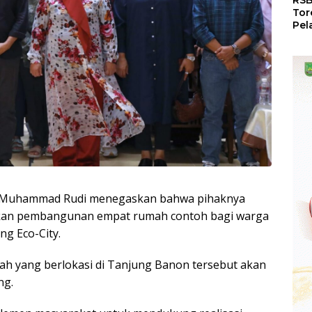
RSB
Tor
Pel
Dun
Dia
WS
, Muhammad Rudi menegaskan bahwa pihaknya
kan pembangunan empat rumah contoh bagi warga
g Eco-City.
h yang berlokasi di Tanjung Banon tersebut akan
ng.