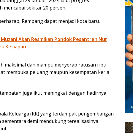
a tanggal 29 Januari 2024 lalu, progres
 mencapai sekitar 20 persen.
 berharap, Rempang dapat menjadi kota baru.
 Muzani Akan Resmikan Pondok Pesantren Nur
ek Kesiapan
buh maksimal dan mampu menyerap ratusan ribu
dapat membuka peluang maupun kesempatan kerja
tempatan juga ikut meningkat dengan hadirnya
epala Keluarga (KK) yang terdampak pengembangan
n sementara demi mendukung terealisasinya
but.