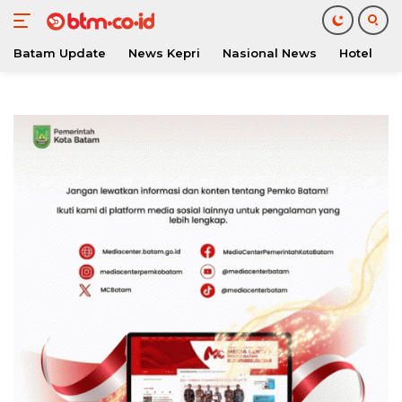
Batam Update
News Kepri
Nasional News
Hotel
O
Langsung
ke
konten