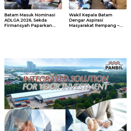
Batam Masuk Nominasi
Wakil Kepala Batam
ADLGA 2026, Sekda
Dengar Aspirasi
Firmansyah Paparkan
Masyarakat Rempang –
Transformasi Digital
Galang: Pastikan
Berbasis Data
Pembangunan Sekolah
Rakyat Berorientasi
Pengembangan Masa
Depan Pendidikan