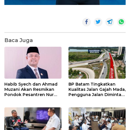
Baca Juga
Habib Syech dan Ahmad
BP Batam Tingkatkan
Muzani Akan Resmikan
Kualitas Jalan Gajah Mada,
Pondok Pesantren Nur
Pengguna Jalan Diminta
Iman di Pulau Kasu, Iman
Ekstra Hati-hati
Sutiawan Cek Kesiapan