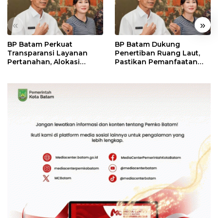
«
»
BP Batam Perkuat
BP Batam Dukung
Transparansi Layanan
Penertiban Ruang Laut,
Pertanahan, Alokasi
Pastikan Pemanfaatan
Tanah Reguler Segera
Sesuai Aturan
Hadir Melalui LMS