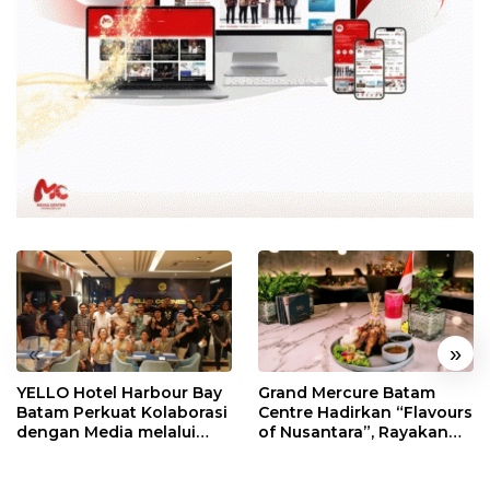
«
»
YELLO Hotel Harbour Bay
Grand Mercure Batam
Batam Perkuat Kolaborasi
Centre Hadirkan “Flavours
dengan Media melalui
of Nusantara”, Rayakan
YELLO Connect
HUT RI dengan Cita Rasa
Kuliner Indonesia