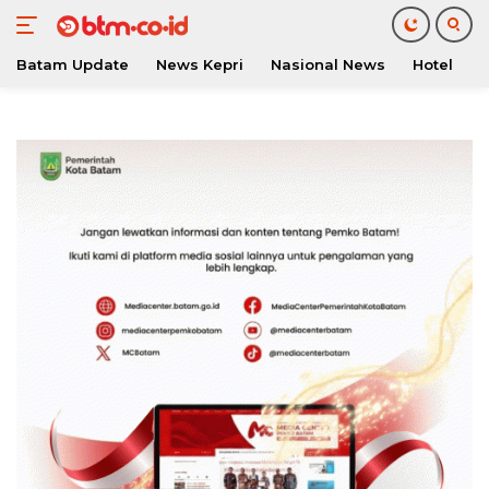
Batam Update
News Kepri
Nasional News
Hotel
O
Langsung
ke
konten