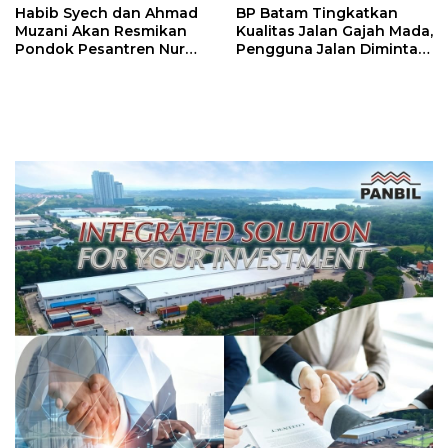
Habib Syech dan Ahmad
BP Batam Tingkatkan
Muzani Akan Resmikan
Kualitas Jalan Gajah Mada,
Pondok Pesantren Nur
Pengguna Jalan Diminta
Iman di Pulau Kasu, Iman
Ekstra Hati-hati
Sutiawan Cek Kesiapan