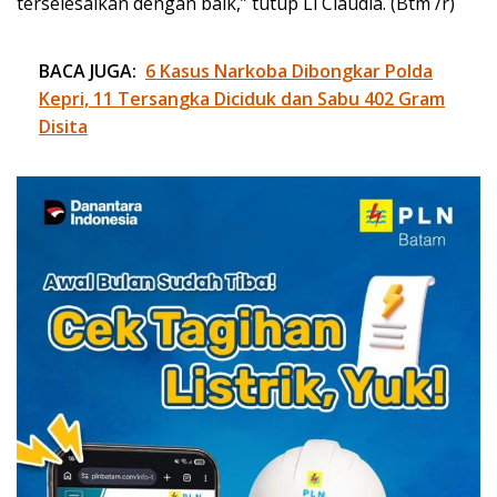
terselesaikan dengan baik,” tutup Li Claudia. (Btm /r)
BACA JUGA:
6 Kasus Narkoba Dibongkar Polda
Kepri, 11 Tersangka Diciduk dan Sabu 402 Gram
Disita