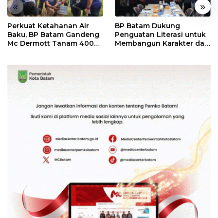
«
»
Perkuat Ketahanan Air
BP Batam Dukung
Baku, BP Batam Gandeng
Penguatan Literasi untuk
Mc Dermott Tanam 400
Membangun Karakter dan
Bambu Betung di
Kebhinekaan Bagi
Bendungan Sei Nongsa
Generasi Masa Depan