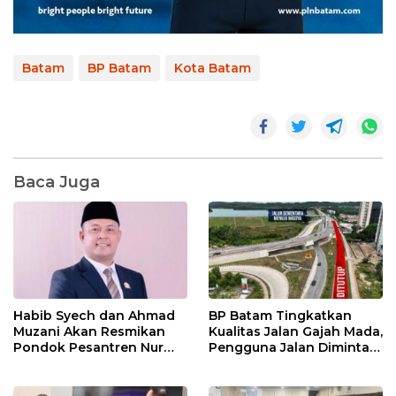
Batam
BP Batam
Kota Batam
Baca Juga
Habib Syech dan Ahmad
BP Batam Tingkatkan
Muzani Akan Resmikan
Kualitas Jalan Gajah Mada,
Pondok Pesantren Nur
Pengguna Jalan Diminta
Iman di Pulau Kasu, Iman
Ekstra Hati-hati
Sutiawan Cek Kesiapan