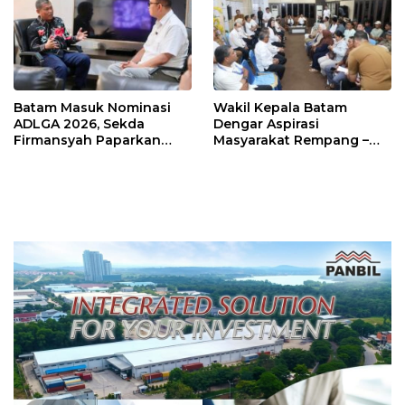
Batam Masuk Nominasi
Wakil Kepala Batam
ADLGA 2026, Sekda
Dengar Aspirasi
Firmansyah Paparkan
Masyarakat Rempang –
Transformasi Digital
Galang: Pastikan
Berbasis Data
Pembangunan Sekolah
Rakyat Berorientasi
Pengembangan Masa
Depan Pendidikan