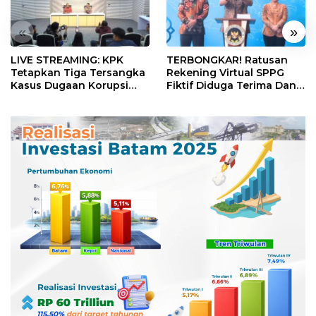
«
»
LIVE STREAMING: KPK
TERBONGKAR! Ratusan
Tetapkan Tiga Tersangka
Rekening Virtual SPPG
Kasus Dugaan Korupsi
Fiktif Diduga Terima Dana
Digitalisasi SPBU
Rp311 Miliar, Kasus
Pertamina
Dilaporkan ke Kejaksaan