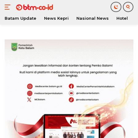
Batam Update
News Kepri
Nasional News
Hotel
O
Langsung
ke
konten