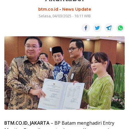
btm.co.id
-
News Update
Selasa, 04/03/2025 - 16:11 WIB
BTM.CO.ID, JAKARTA
– BP Batam menghadiri Entry