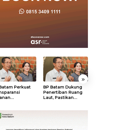
»
Batam Perkuat
BP Batam Dukung
BP Batam Verifik
nsparansi
Penertiban Ruang
Alokasi Lahan L
anan
Laut, Pastikan
Era 2002–2015,
tanahan, Alokasi
Pemanfaatan Sesuai
Amsakar: Tata
ah Reguler
Aturan
Ulang Demi
era Hadir Melalui
Kepastian Huk
S
dan Investasi