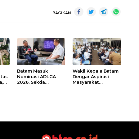
BAGIKAN
Batam Masuk
Wakil Kepala Batam
itas
Nominasi ADLGA
Dengar Aspirasi
a,
2026, Sekda
Masyarakat
Firmansyah
Rempang – Galang:
ati-
Paparkan
Pastikan
Transformasi Digital
Pembangunan
Berbasis Data
Sekolah Rakyat
Berorientasi
Pengembangan
Masa Depan
Pendidikan