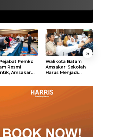
»
 Pejabat Pemko
Walikota Batam
Ekonomi Batam
am Resmi
Amsakar: Sekolah
Diproyeksikan
antik, Amsakar
Harus Menjadi
Tumbuh hingga 
ankan Integritas
Ruang Aman bagi
Persen, Pemko
 Pelayanan
Anak untuk Tumbuh
Naikkan Target
dan Berprestasi
Pendapatan Da