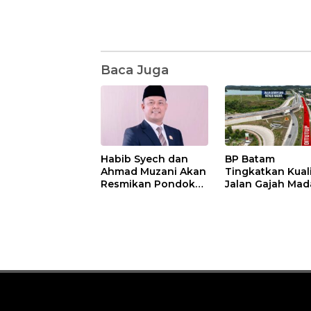
Baca Juga
Habib Syech dan
BP Batam
Ahmad Muzani Akan
Tingkatkan Kual
Resmikan Pondok
Jalan Gajah Mad
Pesantren Nur Iman
Pengguna Jalan
di Pulau Kasu, Iman
Diminta Ekstra H
Sutiawan Cek
hati
Kesiapan