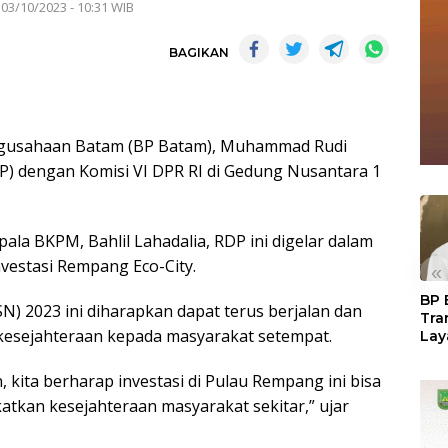
 03/10/2023 - 10:31 WIB
BAGIKAN
gusahaan Batam (BP Batam), Muhammad Rudi
) dengan Komisi VI DPR RI di Gedung Nusantara 1
pala BKPM, Bahlil Lahadalia, RDP ini digelar dalam
estasi Rempang Eco-City.
«
BP 
SN) 2023 ini diharapkan dapat terus berjalan dan
Tra
esejahteraan kepada masyarakat setempat.
Lay
Per
Tan
n, kita berharap investasi di Pulau Rempang ini bisa
Seg
atkan kesejahteraan masyarakat sekitar,” ujar
LM