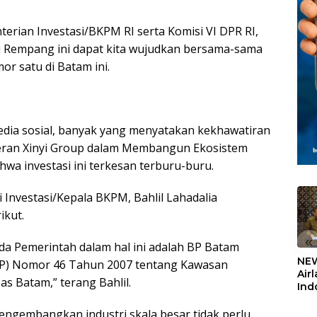
erian Investasi/BKPM RI serta Komisi VI DPR RI,
au Rempang ini dapat kita wujudkan bersama-sama
r satu di Batam ini.
edia sosial, banyak yang menyatakan kekhawatiran
Peran Xinyi Group dalam Membangun Ekosistem
hwa investasi ini terkesan terburu-buru.
Investasi/Kepala BKPM, Bahlil Lahadalia
ikut.
«
da Pemerintah dalam hal ini adalah BP Batam
NEW
PP) Nomor 46 Tahun 2007 tentang Kawasan
Air
 Batam,” terang Bahlil.
Ind
5,2
Sem
engembangkan industri skala besar tidak perlu