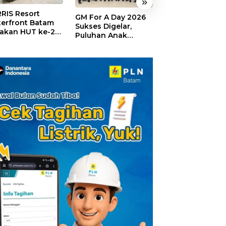
»
RIS Resort
SELAMAT!,
GM For A Day 2026
erfront Batam
Wyndham Panbi
Sukses Digelar,
akan HUT ke-24,
Batam Raih
Puluhan Anak
ar Giveaway dan
Penghargaan Ho
Rasakan Jadi
kon Menginap
Premium Terbai
General Manager
%
Versi Trip.com
Hotel Sehari