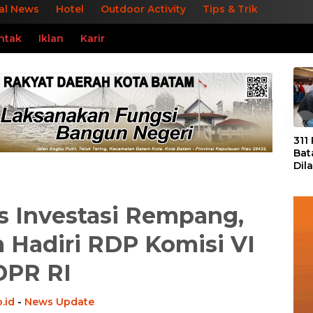
al News
Hotel
Outdoor Activity
Tips & Trik
ntak
Iklan
Karir
«
311
Bat
Dil
Tek
dan
s Investasi Rempang,
 Hadiri RDP Komisi VI
DPR RI
.id
-
News Update