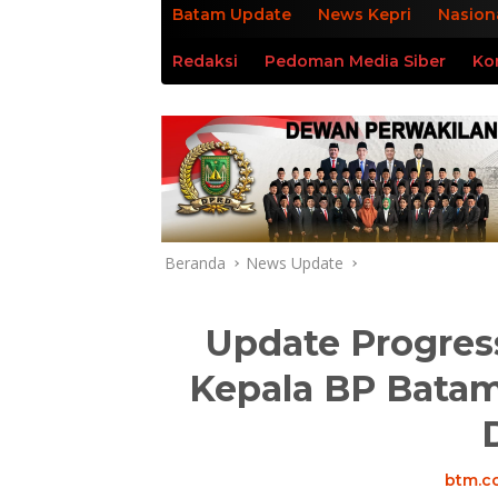
Batam Update
News Kepri
Nasion
Redaksi
Pedoman Media Siber
Ko
Beranda
News Update
Update Progres
Kepala BP Batam
btm.co