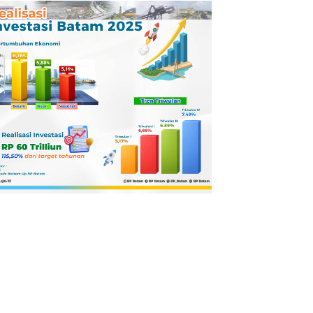
Pertamina
Dilaporkan ke
Kejaksaan