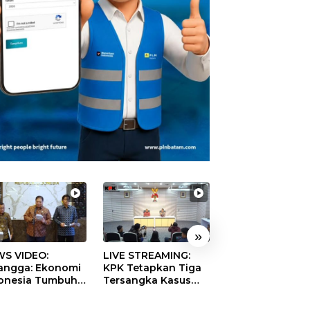
»
S VIDEO:
LIVE STREAMING:
TERBONGKAR!
langga: Ekonomi
KPK Tetapkan Tiga
Ratusan Rekeni
onesia Tumbuh
Tersangka Kasus
Virtual SPPG Fikt
9 Persen pada
Dugaan Korupsi
Diduga Terima 
ester II 2026
Digitalisasi SPBU
Rp311 Miliar, Ka