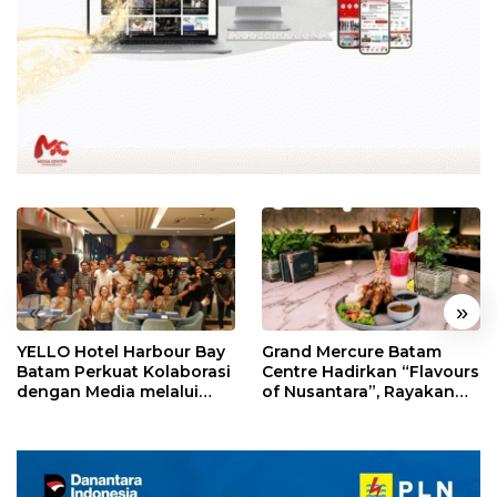
«
»
YELLO Hotel Harbour Bay
Grand Mercure Batam
Batam Perkuat Kolaborasi
Centre Hadirkan “Flavours
dengan Media melalui
of Nusantara”, Rayakan
YELLO Connect
HUT RI dengan Cita Rasa
Kuliner Indonesia