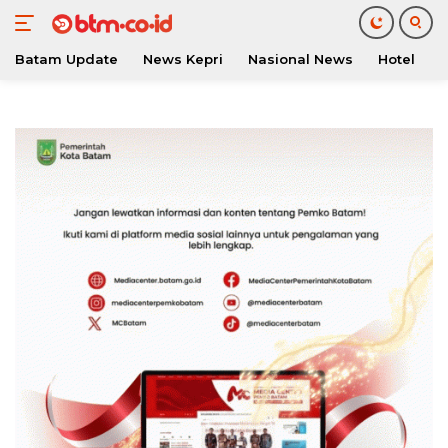
Batam Update
News Kepri
Nasional News
Hotel
O
Langsung
ke
konten