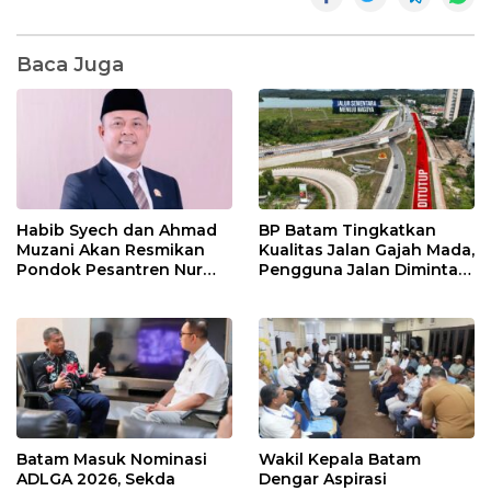
Baca Juga
Habib Syech dan Ahmad
BP Batam Tingkatkan
Muzani Akan Resmikan
Kualitas Jalan Gajah Mada,
Pondok Pesantren Nur
Pengguna Jalan Diminta
Iman di Pulau Kasu, Iman
Ekstra Hati-hati
Sutiawan Cek Kesiapan
Batam Masuk Nominasi
Wakil Kepala Batam
ADLGA 2026, Sekda
Dengar Aspirasi