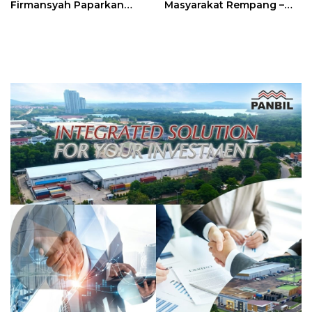
Firmansyah Paparkan
Masyarakat Rempang –
Transformasi Digital
Galang: Pastikan
Berbasis Data
Pembangunan Sekolah
Rakyat Berorientasi
Pengembangan Masa
Depan Pendidikan