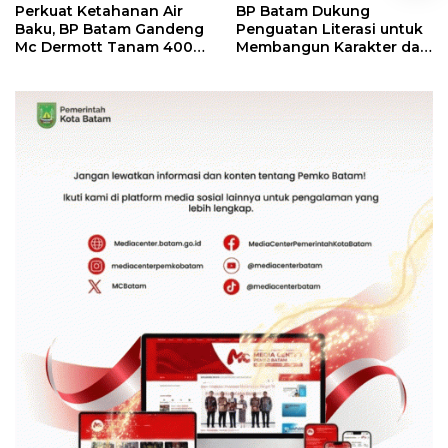
Perkuat Ketahanan Air
BP Batam Dukung
Baku, BP Batam Gandeng
Penguatan Literasi untuk
Mc Dermott Tanam 400
Membangun Karakter dan
Bambu Betung di
Kebhinekaan Bagi
Bendungan Sei Nongsa
Generasi Masa Depan