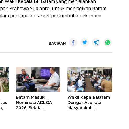
dan Wakil Kepala BP Batam yang menjalankan
Bapak Prabowo Subianto, untuk menjadikan Batam
dalam pencapaian target pertumbuhan ekonomi
BAGIKAN
Batam Masuk
Wakil Kepala Batam
itas
Nominasi ADLGA
Dengar Aspirasi
a,
2026, Sekda
Masyarakat
Firmansyah
Rempang – Galang:
ati-
Paparkan
Pastikan
Transformasi Digital
Pembangunan
Berbasis Data
Sekolah Rakyat