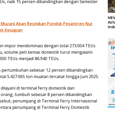
Us, naik 15 persen dibandingkan dengan Semester
«
NEW
Air
 Muzani Akan Resmikan Pondok Pesantren Nur
Ind
ek Kesiapan
5,2
Sem
dan impor mendominasi dengan total 273.004 TEUs
tu, volume peti kemas domestik turut mengalami
300 TEUs menjadi 86.940 TEUs.
n pertumbuhan sebesar 12 persen dibandingkan
tal 5.427.065 ton muatan tercatat hingga Juni 2025.
ilayani di terminal ferry domestik dan
9 orang, tumbuh sebesar 8 persen dibandingkan
rsebut, penumpang di Terminal Ferry Internasional
mentara penumpang di Terminal Ferry Domestik