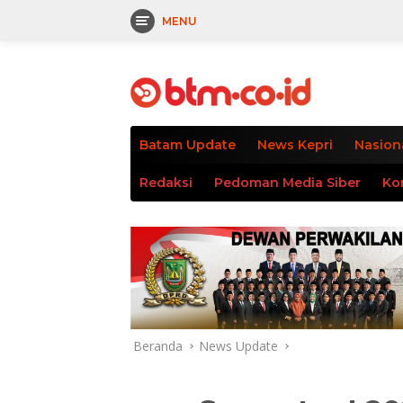
MENU
Langsung
tutup
ke
konten
Batam Update
News Kepri
Nasion
Redaksi
Pedoman Media Siber
Ko
Beranda
News Update