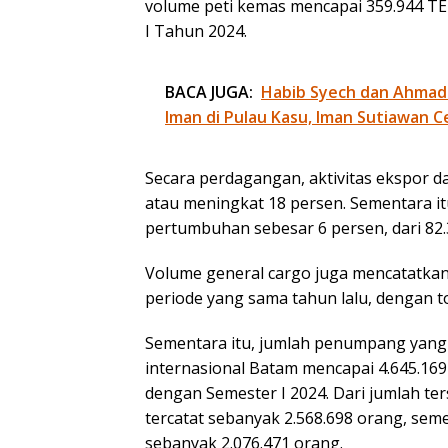
volume peti kemas mencapai 359.944 TE
I Tahun 2024.
BACA JUGA:
Habib Syech dan Ahmad
Iman di Pulau Kasu, Iman Sutiawan C
Secara perdagangan, aktivitas ekspor 
atau meningkat 18 persen. Sementara i
pertumbuhan sebesar 6 persen, dari 82.
Volume general cargo juga mencatatka
periode yang sama tahun lalu, dengan to
Sementara itu, jumlah penumpang yang d
internasional Batam mencapai 4.645.16
dengan Semester I 2024. Dari jumlah te
tercatat sebanyak 2.568.698 orang, se
sebanyak 2.076.471 orang.