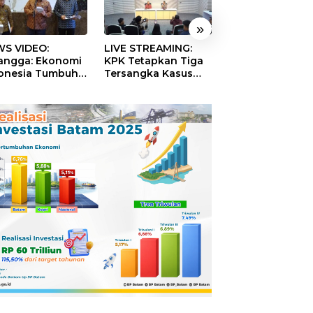
»
S VIDEO:
LIVE STREAMING:
TERBONGKAR!
langga: Ekonomi
KPK Tetapkan Tiga
Ratusan Rekeni
onesia Tumbuh
Tersangka Kasus
Virtual SPPG Fikt
9 Persen pada
Dugaan Korupsi
Diduga Terima 
ester II 2026
Digitalisasi SPBU
Rp311 Miliar, Ka
Pertamina
Dilaporkan ke
Kejaksaan