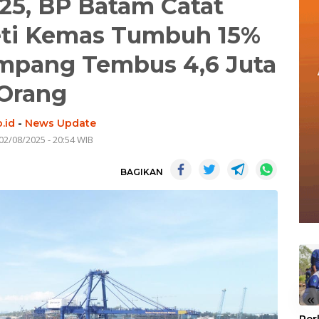
25, BP Batam Catat
ti Kemas Tumbuh 15%
mpang Tembus 4,6 Juta
Orang
.id
-
News Update
02/08/2025 - 20:54 WIB
BAGIKAN
«