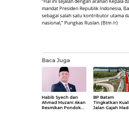
“Hal ini sejalan dengan arahan Kepala 
mandat Presiden Republik Indonesia, 
sebagai salah satu kontributor utama 
nasional,” Pungkas Ruslan. (Btm /r)
Baca Juga
Habib Syech dan
BP Batam
Ahmad Muzani Akan
Tingkatkan Kual
Resmikan Pondok
Jalan Gajah Mad
Pesantren Nur Iman
Pengguna Jalan
di Pulau Kasu, Iman
Diminta Ekstra H
Sutiawan Cek
hati
Kesiapan