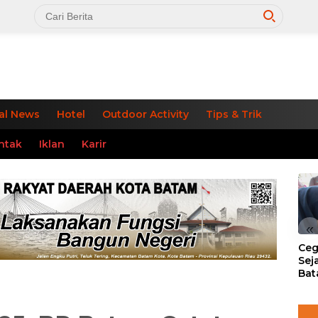
al News
Hotel
Outdoor Activity
Tips & Trik
ntak
Iklan
Karir
«
Ceg
Sej
Bat
Per