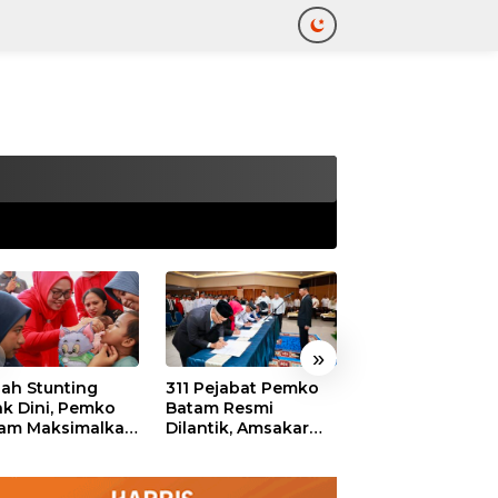
tutup
»
ah Stunting
311 Pejabat Pemko
Walikota Batam
ak Dini, Pemko
Batam Resmi
Amsakar: Sekol
am Maksimalkan
Dilantik, Amsakar
Harus Menjadi
an Posyandu
Tekankan Integritas
Ruang Aman ba
dan Pelayanan
Anak untuk Tu
dan Berprestasi