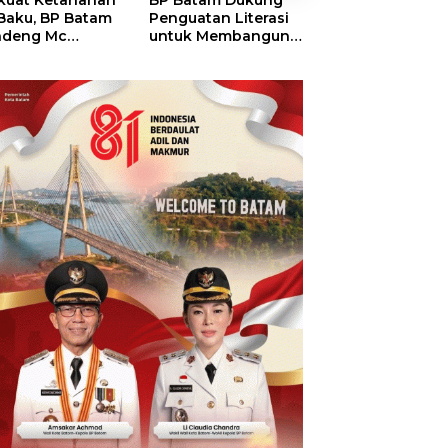
kuat Ketahanan
BP Batam Dukung
RSBP Batam
 Baku, BP Batam
Penguatan Literasi
Torehkan Stand
ndeng Mc
untuk Membangun
Pelayanan Kela
mott Tanam 400
Karakter dan
Dunia, Raih
bu Betung di
Kebhinekaan Bagi
Diamond Status 
dungan Sei
Generasi Masa
WSO
ngsa
Depan