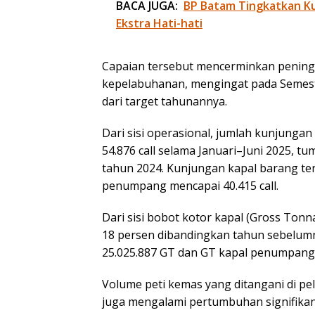
BACA JUGA:
BP Batam Tingkatkan Kua
Ekstra Hati-hati
Capaian tersebut mencerminkan peningk
kepelabuhanan, mengingat pada Semester
dari target tahunannya.
Dari sisi operasional, jumlah kunjung
54.876 call selama Januari–Juni 2025, 
tahun 2024. Kunjungan kapal barang ter
penumpang mencapai 40.415 call.
Dari sisi bobot kotor kapal (Gross Tonn
18 persen dibandingkan tahun sebelumn
25.025.887 GT dan GT kapal penumpang 
Volume peti kemas yang ditangani di p
juga mengalami pertumbuhan signifikan.