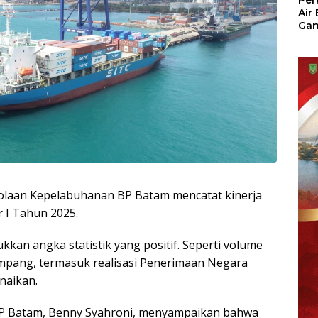
Per
Air
Ga
Der
Bam
Ben
No
olaan Kepelabuhanan BP Batam mencatat kinerja
 I Tahun 2025.
kan angka statistik yang positif. Seperti volume
umpang, termasuk realisasi Penerimaan Negara
naikan.
BP Batam, Benny Syahroni, menyampaikan bahwa