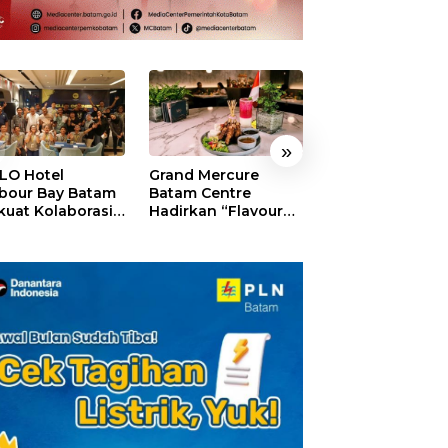
»
LO Hotel
Grand Mercure
HARRIS Resort
bour Bay Batam
Batam Centre
Waterfront Bat
kuat Kolaborasi
Hadirkan “Flavours
Rayakan HUT ke
gan Media
of Nusantara”,
Tebar Giveaway
alui YELLO
Rayakan HUT RI
Diskon Mengin
nect
dengan Cita Rasa
24%
Kuliner Indonesia