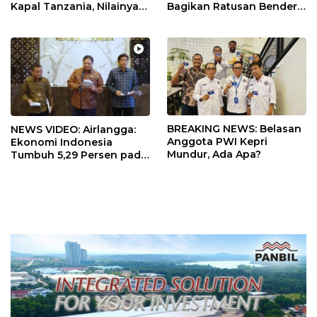
Kapal Tanzania, Nilainya
Bagikan Ratusan Bendera
Tembus Rp4,55 Triliun
dan Sembako ke Warga
Batam
BREAKING NEWS: Belasan
NEWS VIDEO: Airlangga:
Anggota PWI Kepri
Ekonomi Indonesia
Mundur, Ada Apa?
Tumbuh 5,29 Persen pada
Semester II 2026