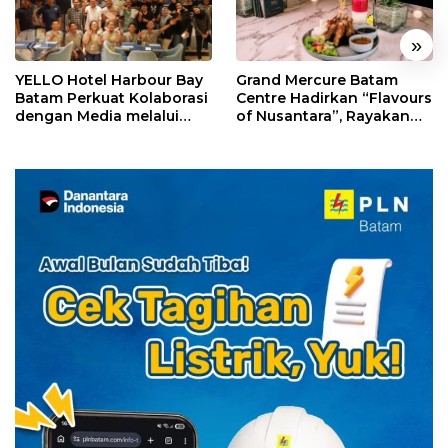
«
»
YELLO Hotel Harbour Bay
Grand Mercure Batam
Batam Perkuat Kolaborasi
Centre Hadirkan “Flavours
dengan Media melalui
of Nusantara”, Rayakan
YELLO Connect
HUT RI dengan Cita Rasa
Kuliner Indonesia