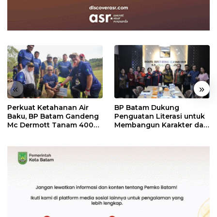
«
»
Perkuat Ketahanan Air
BP Batam Dukung
Baku, BP Batam Gandeng
Penguatan Literasi untuk
Mc Dermott Tanam 400
Membangun Karakter dan
Bambu Betung di
Kebhinekaan Bagi
Bendungan Sei Nongsa
Generasi Masa Depan