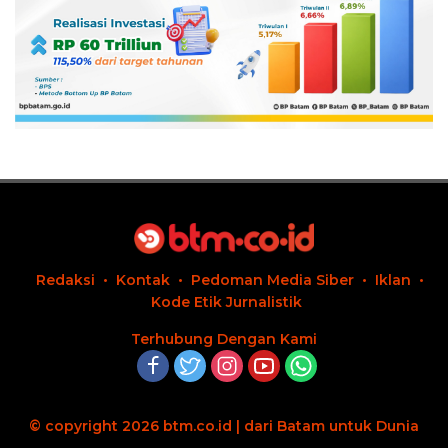
Redaksi
Kontak
Pedoman Media Siber
Iklan
Kode Etik Jurnalistik
Terhubung Dengan Kami
© copyright 2026 btm.co.id | dari Batam untuk Dunia