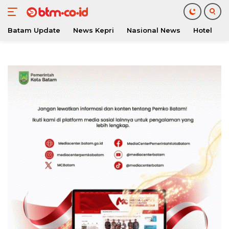
Batam Update
News Kepri
Nasional News
Hotel
O
Langsung
ke
konten