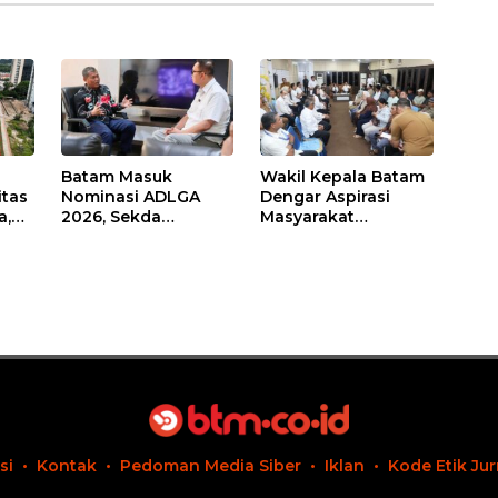
Batam Masuk
Wakil Kepala Batam
itas
Nominasi ADLGA
Dengar Aspirasi
a,
2026, Sekda
Masyarakat
Firmansyah
Rempang – Galang:
ati-
Paparkan
Pastikan
Transformasi Digital
Pembangunan
Berbasis Data
Sekolah Rakyat
Berorientasi
Pengembangan
Masa Depan
Pendidikan
si
Kontak
Pedoman Media Siber
Iklan
Kode Etik Jur