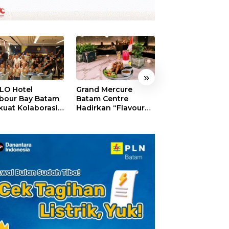
»
LO Hotel
Grand Mercure
HARRIS Resort
bour Bay Batam
Batam Centre
Waterfront Bat
kuat Kolaborasi
Hadirkan “Flavours
Rayakan HUT ke
gan Media
of Nusantara”,
Tebar Giveaway
alui YELLO
Rayakan HUT RI
Diskon Mengin
nect
dengan Cita Rasa
24%
Kuliner Indonesia