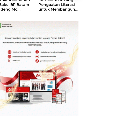
kuat Ketahanan
BP Batam Dukung
RSBP Batam
 Baku, BP Batam
Penguatan Literasi
Torehkan Stand
ndeng Mc
untuk Membangun
Pelayanan Kela
mott Tanam 400
Karakter dan
Dunia, Raih
bu Betung di
Kebhinekaan Bagi
Diamond Status 
dungan Sei
Generasi Masa
WSO
ngsa
Depan