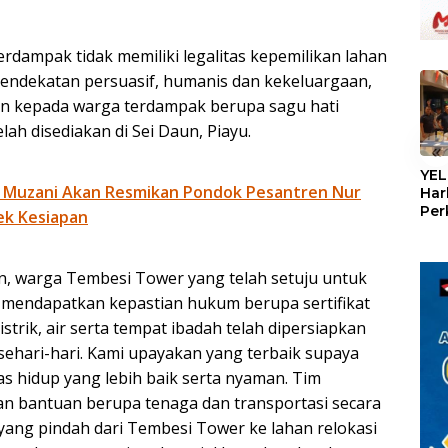
dampak tidak memiliki legalitas kepemilikan lahan
endekatan persuasif, humanis dan kekeluargaan,
n kepada warga terdampak berupa sagu hati
lah disediakan di Sei Daun, Piayu.
«
YEL
 Muzani Akan Resmikan Pondok Pesantren Nur
Har
Per
ek Kesiapan
den
mel
Con
, warga Tembesi Tower yang telah setuju untuk
u mendapatkan kepastian hukum berupa sertifikat
istrik, air serta tempat ibadah telah dipersiapkan
ehari-hari. Kami upayakan yang terbaik supaya
s hidup yang lebih baik serta nyaman. Tim
n bantuan berupa tenaga dan transportasi secara
ang pindah dari Tembesi Tower ke lahan relokasi