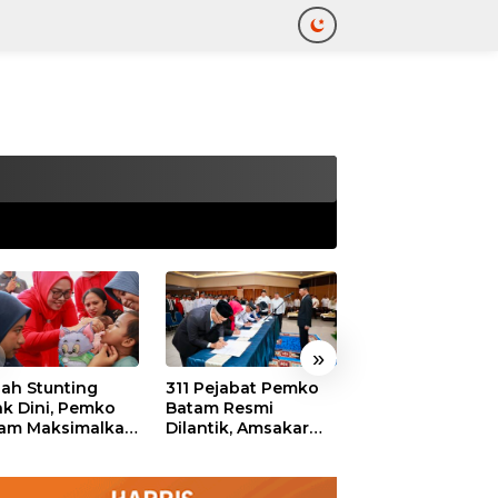
tutup
»
ah Stunting
311 Pejabat Pemko
Walikota Batam
ak Dini, Pemko
Batam Resmi
Amsakar: Sekol
am Maksimalkan
Dilantik, Amsakar
Harus Menjadi
an Posyandu
Tekankan Integritas
Ruang Aman ba
dan Pelayanan
Anak untuk Tu
dan Berprestasi