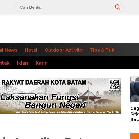
al News
Hotel
Outdoor Activity
Tips & Trik
ntak
Iklan
Karir
«
Ceg
Sej
Bat
Per