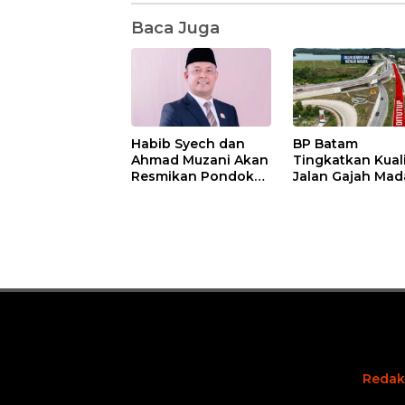
Baca Juga
Habib Syech dan
BP Batam
Ahmad Muzani Akan
Tingkatkan Kual
Resmikan Pondok
Jalan Gajah Mad
Pesantren Nur Iman
Pengguna Jalan
di Pulau Kasu, Iman
Diminta Ekstra H
Sutiawan Cek
hati
Kesiapan
Redak