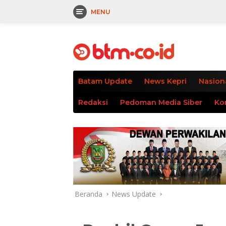
MENU
Langsung
tutup
ke
konten
Batam Update
News Kepri
Nasion
Redaksi
Pedoman Media Siber
Ko
Beranda
News Update