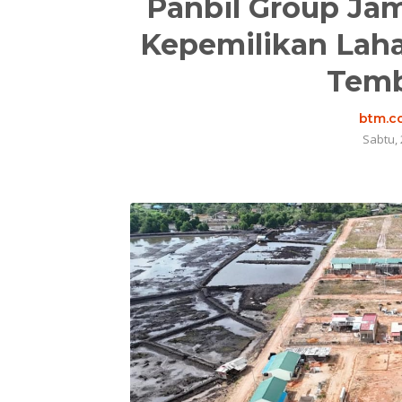
Panbil Group Ja
Kepemilikan Laha
Temb
btm.co
Sabtu, 