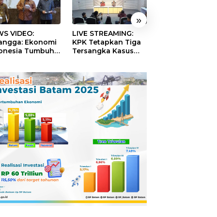
»
S VIDEO:
LIVE STREAMING:
TERBONGKAR!
langga: Ekonomi
KPK Tetapkan Tiga
Ratusan Rekeni
onesia Tumbuh
Tersangka Kasus
Virtual SPPG Fikt
9 Persen pada
Dugaan Korupsi
Diduga Terima 
ester II 2026
Digitalisasi SPBU
Rp311 Miliar, Ka
Pertamina
Dilaporkan ke
Kejaksaan