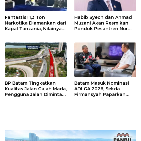
Fantastis! 1,3 Ton
Habib Syech dan Ahmad
Narkotika Diamankan dari
Muzani Akan Resmikan
Kapal Tanzania, Nilainya
Pondok Pesantren Nur
Tembus Rp4,55 Triliun
Iman di Pulau Kasu, Iman
Sutiawan Cek Kesiapan
BP Batam Tingkatkan
Batam Masuk Nominasi
Kualitas Jalan Gajah Mada,
ADLGA 2026, Sekda
Pengguna Jalan Diminta
Firmansyah Paparkan
Ekstra Hati-hati
Transformasi Digital
Berbasis Data