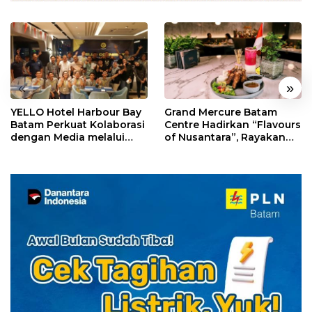
«
»
YELLO Hotel Harbour Bay
Grand Mercure Batam
Batam Perkuat Kolaborasi
Centre Hadirkan “Flavours
dengan Media melalui
of Nusantara”, Rayakan
YELLO Connect
HUT RI dengan Cita Rasa
Kuliner Indonesia