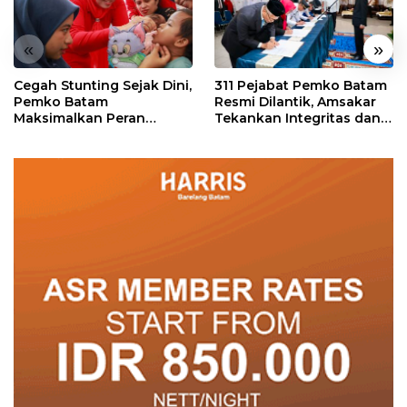
«
»
Cegah Stunting Sejak Dini,
311 Pejabat Pemko Batam
Pemko Batam
Resmi Dilantik, Amsakar
Maksimalkan Peran
Tekankan Integritas dan
Posyandu
Pelayanan