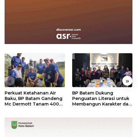
«
»
Perkuat Ketahanan Air
BP Batam Dukung
Baku, BP Batam Gandeng
Penguatan Literasi untuk
Mc Dermott Tanam 400
Membangun Karakter dan
Bambu Betung di
Kebhinekaan Bagi
Bendungan Sei Nongsa
Generasi Masa Depan