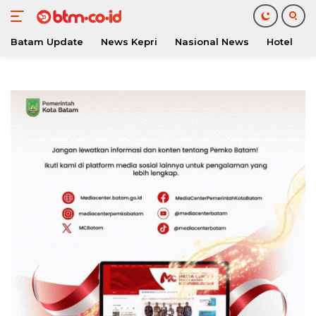
Batam Update
News Kepri
Nasional News
Hotel
O
Langsung
ke
konten