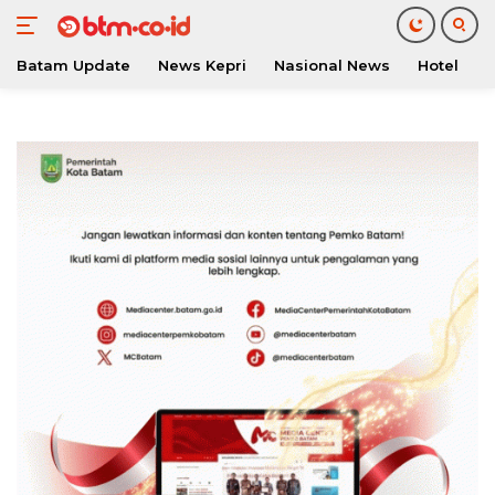
Batam Update
News Kepri
Nasional News
Hotel
O
Langsung
ke
konten