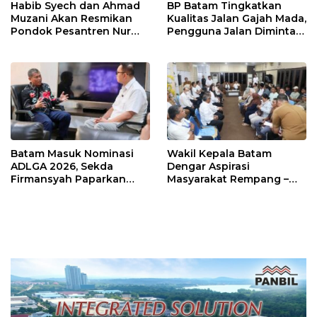
Habib Syech dan Ahmad
BP Batam Tingkatkan
Muzani Akan Resmikan
Kualitas Jalan Gajah Mada,
Pondok Pesantren Nur
Pengguna Jalan Diminta
Iman di Pulau Kasu, Iman
Ekstra Hati-hati
Sutiawan Cek Kesiapan
Batam Masuk Nominasi
Wakil Kepala Batam
ADLGA 2026, Sekda
Dengar Aspirasi
Firmansyah Paparkan
Masyarakat Rempang –
Transformasi Digital
Galang: Pastikan
Berbasis Data
Pembangunan Sekolah
Rakyat Berorientasi
Pengembangan Masa
Depan Pendidikan