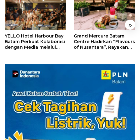
«
»
YELLO Hotel Harbour Bay
Grand Mercure Batam
Batam Perkuat Kolaborasi
Centre Hadirkan “Flavours
dengan Media melalui
of Nusantara”, Rayakan
YELLO Connect
HUT RI dengan Cita Rasa
Kuliner Indonesia