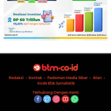
Redaksi
Kontak
Pedoman Media Siber
Iklan
Kode Etik Jurnalistik
Terhubung Dengan Kami