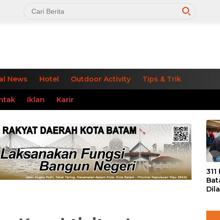
al News
Hotel
Outdoor Activity
Tips & Trik
ntak
Iklan
Karir
«
311
Bat
Dil
Tek
dan