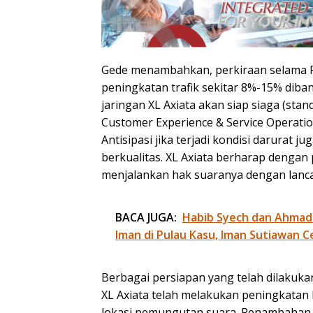
Gede menambahkan, perkiraan selama Pi
peningkatan trafik sekitar 8%-15% diban
jaringan XL Axiata akan siap siaga (st
Customer Experience & Service Operation
Antisipasi jika terjadi kondisi darurat
berkualitas. XL Axiata berharap denga
menjalankan hak suaranya dengan lanc
BACA JUGA:
Habib Syech dan Ahmad
Iman di Pulau Kasu, Iman Sutiawan C
Berbagai persiapan yang telah dilakuk
XL Axiata telah melakukan peningkatan k
lokasi pemungutan suara. Penambahan B