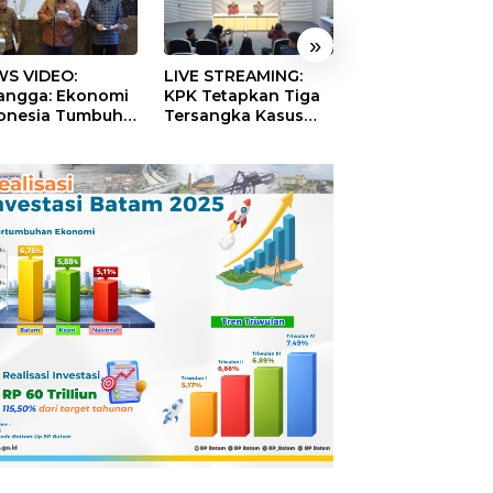
»
S VIDEO:
LIVE STREAMING:
TERBONGKAR!
langga: Ekonomi
KPK Tetapkan Tiga
Ratusan Rekeni
onesia Tumbuh
Tersangka Kasus
Virtual SPPG Fikt
9 Persen pada
Dugaan Korupsi
Diduga Terima 
ester II 2026
Digitalisasi SPBU
Rp311 Miliar, Ka
Pertamina
Dilaporkan ke
Kejaksaan