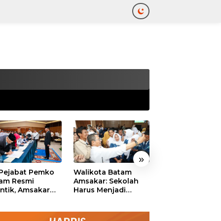
tutup
»
 Pejabat Pemko
Walikota Batam
Ekonomi Batam
am Resmi
Amsakar: Sekolah
Diproyeksikan
antik, Amsakar
Harus Menjadi
Tumbuh hingga 
ankan Integritas
Ruang Aman bagi
Persen, Pemko
 Pelayanan
Anak untuk Tumbuh
Naikkan Target
dan Berprestasi
Pendapatan Da