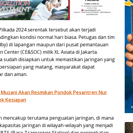
lkada 2024 serentak tersebut akan terjadi
dingkan kondisi normal hari biasa. Petugas dan tim
andby) di lapangan maupun dari pusat pemantauan
 Center (CE&SOC) milik XL Axiata di Jakarta.
 juga sudah disiapkan untuk memastikan jaringan yang
n persiapan yang matang, masyarakat dapat
ar dan aman.
 Muzani Akan Resmikan Pondok Pesantren Nur
ek Kesiapan
an mencakup terutama penguatan jaringan, di mana
apasitas jaringan di wilayah-wilayah yang menjadi
TS (Base Transceiver Station) dan peningkatan