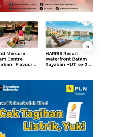
»
nd Mercure
HARRIS Resort
GM For A Day 2
am Centre
Waterfront Batam
Sukses Digelar,
irkan “Flavours
Rayakan HUT ke-24,
Puluhan Anak
Nusantara”,
Tebar Giveaway dan
Rasakan Jadi
akan HUT RI
Diskon Menginap
General Manage
gan Cita Rasa
24%
Hotel Sehari
iner Indonesia