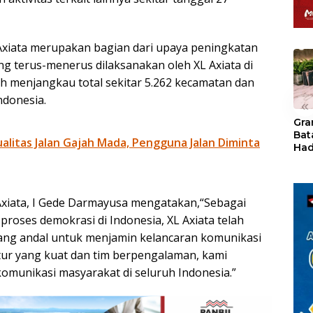
 Axiata merupakan bagian dari upaya peningkatan
g terus-menerus dilaksanakan oleh XL Axiata di
ah menjangkau total sekitar 5.262 kecamatan dan
ndonesia.
«
Gra
Bat
litas Jalan Gajah Mada, Pengguna Jalan Diminta
Had
of 
Ray
den
Kul
 Axiata, I Gede Darmayusa mengatakan,“Sebagai
oses demokrasi di Indonesia, XL Axiata telah
ng andal untuk menjamin kelancaran komunikasi
tur yang kuat dan tim berpengalaman, kami
omunikasi masyarakat di seluruh Indonesia.”