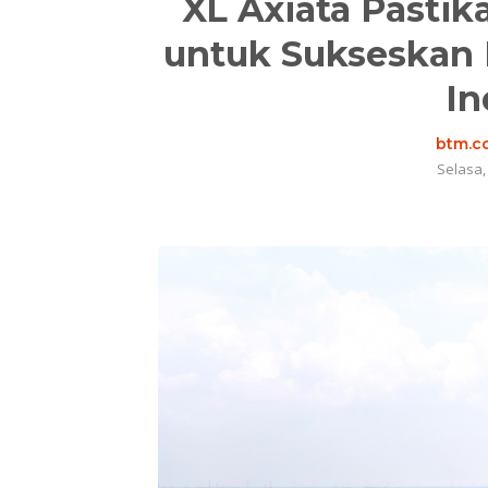
XL Axiata Pastik
untuk Sukseskan P
In
btm.co
Selasa,