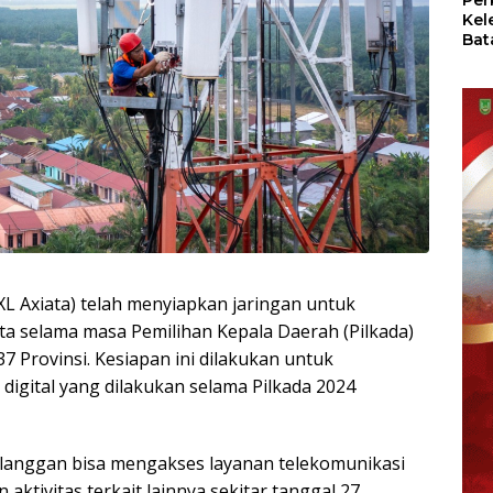
Per
Kel
Bat
Pas
dan
Oba
XL Axiata) telah menyiapkan jaringan untuk
data selama masa Pemilihan Kepala Daerah (Pilkada)
7 Provinsi. Kesiapan ini dilakukan untuk
digital yang dilakukan selama Pilkada 2024
langgan bisa mengakses layanan telekomunikasi
aktivitas terkait lainnya sekitar tanggal 27