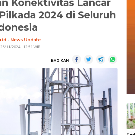
an Konektivitas Lancar
ilkada 2024 di Seluruh
donesia
.id
-
News Update
 26/11/2024 - 12:51 WIB
BAGIKAN
«