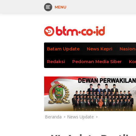
MENU
Langsung
tutup
ke
konten
Batam Update
News Kepri
Nasion
Redaksi
Pedoman Media Siber
Ko
Beranda
News Update