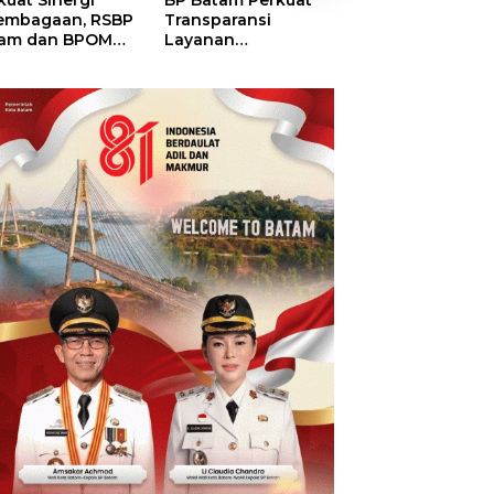
kuat Sinergi
BP Batam Perkuat
BP Batam Duku
embagaan, RSBP
Transparansi
Penertiban Rua
am dan BPOM
Layanan
Laut, Pastikan
tikan Pelayanan
Pertanahan, Alokasi
Pemanfaatan Se
 Ketersediaan
Tanah Reguler
Aturan
t Aman
Segera Hadir Melalui
LMS