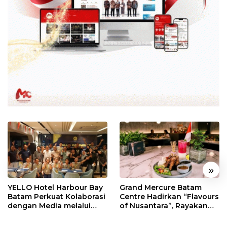
«
»
YELLO Hotel Harbour Bay
Grand Mercure Batam
Batam Perkuat Kolaborasi
Centre Hadirkan “Flavours
dengan Media melalui
of Nusantara”, Rayakan
YELLO Connect
HUT RI dengan Cita Rasa
Kuliner Indonesia