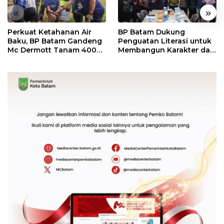
«
»
Perkuat Ketahanan Air
BP Batam Dukung
Baku, BP Batam Gandeng
Penguatan Literasi untuk
Mc Dermott Tanam 400
Membangun Karakter dan
Bambu Betung di
Kebhinekaan Bagi
Bendungan Sei Nongsa
Generasi Masa Depan