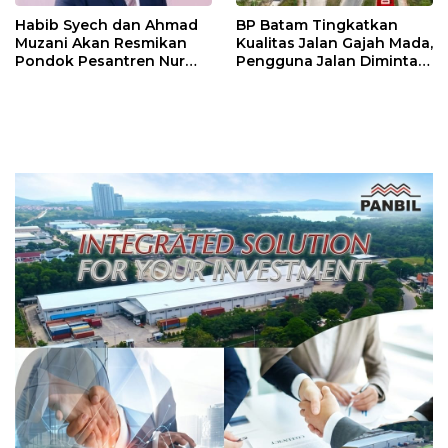
Habib Syech dan Ahmad
BP Batam Tingkatkan
Muzani Akan Resmikan
Kualitas Jalan Gajah Mada,
Pondok Pesantren Nur
Pengguna Jalan Diminta
Iman di Pulau Kasu, Iman
Ekstra Hati-hati
Sutiawan Cek Kesiapan