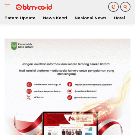
Batam Update
News Kepri
Nasional News
Hotel
O
Langsung
ke
konten