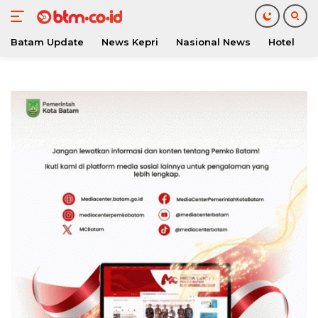
Batam Update
News Kepri
Nasional News
Hotel
O
Langsung
ke
konten