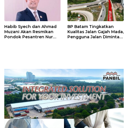
Habib Syech dan Ahmad
BP Batam Tingkatkan
Muzani Akan Resmikan
Kualitas Jalan Gajah Mada,
Pondok Pesantren Nur
Pengguna Jalan Diminta
Iman di Pulau Kasu, Iman
Ekstra Hati-hati
Sutiawan Cek Kesiapan