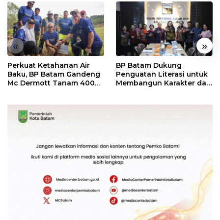
«
»
Perkuat Ketahanan Air
BP Batam Dukung
Baku, BP Batam Gandeng
Penguatan Literasi untuk
Mc Dermott Tanam 400
Membangun Karakter dan
Bambu Betung di
Kebhinekaan Bagi
Bendungan Sei Nongsa
Generasi Masa Depan