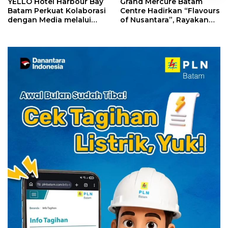
YELLO Hotel Harbour Bay
Grand Mercure Batam
Batam Perkuat Kolaborasi
Centre Hadirkan “Flavours
dengan Media melalui
of Nusantara”, Rayakan
YELLO Connect
HUT RI dengan Cita Rasa
Kuliner Indonesia