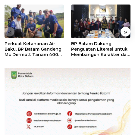
«
»
Perkuat Ketahanan Air
BP Batam Dukung
Baku, BP Batam Gandeng
Penguatan Literasi untuk
Mc Dermott Tanam 400
Membangun Karakter dan
Bambu Betung di
Kebhinekaan Bagi
Bendungan Sei Nongsa
Generasi Masa Depan