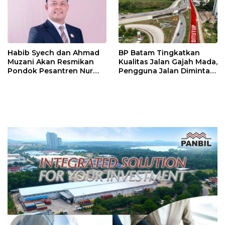
Habib Syech dan Ahmad
BP Batam Tingkatkan
Muzani Akan Resmikan
Kualitas Jalan Gajah Mada,
Pondok Pesantren Nur
Pengguna Jalan Diminta
Iman di Pulau Kasu, Iman
Ekstra Hati-hati
Sutiawan Cek Kesiapan