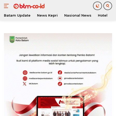
Batam Update
News Kepri
Nasional News
Hotel
O
Langsung
ke
konten