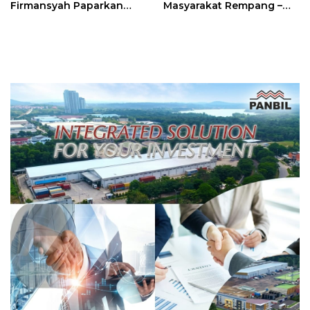
Firmansyah Paparkan
Masyarakat Rempang –
Transformasi Digital
Galang: Pastikan
Berbasis Data
Pembangunan Sekolah
Rakyat Berorientasi
Pengembangan Masa
Depan Pendidikan