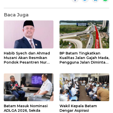
Baca Juga
Habib Syech dan Ahmad
BP Batam Tingkatkan
Muzani Akan Resmikan
Kualitas Jalan Gajah Mada,
Pondok Pesantren Nur
Pengguna Jalan Diminta
Iman di Pulau Kasu, Iman
Ekstra Hati-hati
Sutiawan Cek Kesiapan
Batam Masuk Nominasi
Wakil Kepala Batam
ADLGA 2026, Sekda
Dengar Aspirasi