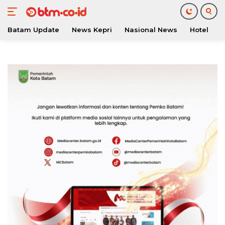
Batam Update
News Kepri
Nasional News
Hotel
O
Langsung
ke
konten