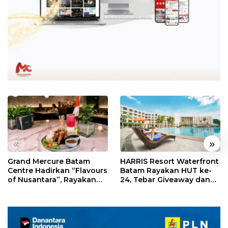
«
»
Grand Mercure Batam
HARRIS Resort Waterfront
Centre Hadirkan “Flavours
Batam Rayakan HUT ke-
of Nusantara”, Rayakan
24, Tebar Giveaway dan
HUT RI dengan Cita Rasa
Diskon Menginap 24%
Kuliner Indonesia