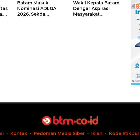
Batam Masuk
Wakil Kepala Batam
itas
Nominasi ADLGA
Dengar Aspirasi
a,
2026, Sekda
Masyarakat
Firmansyah
Rempang – Galang:
ati-
Paparkan
Pastikan
Transformasi Digital
Pembangunan
Berbasis Data
Sekolah Rakyat
Berorientasi
Pengembangan
Masa Depan
Pendidikan
si
Kontak
Pedoman Media Siber
Iklan
Kode Etik Jur