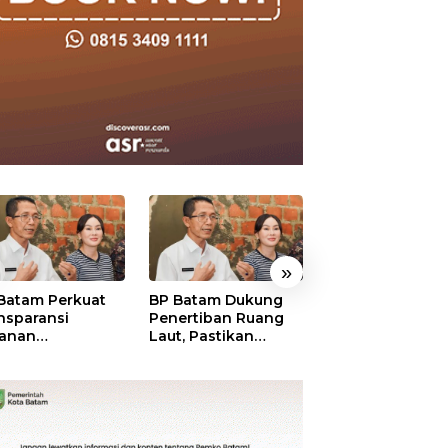
»
Batam Perkuat
BP Batam Dukung
BP Batam Verifik
nsparansi
Penertiban Ruang
Alokasi Lahan L
anan
Laut, Pastikan
Era 2002–2015,
tanahan, Alokasi
Pemanfaatan Sesuai
Amsakar: Tata
ah Reguler
Aturan
Ulang Demi
era Hadir Melalui
Kepastian Huk
S
dan Investasi