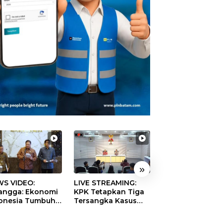
»
S VIDEO:
LIVE STREAMING:
TERBONGKAR!
langga: Ekonomi
KPK Tetapkan Tiga
Ratusan Rekeni
onesia Tumbuh
Tersangka Kasus
Virtual SPPG Fikt
9 Persen pada
Dugaan Korupsi
Diduga Terima 
ester II 2026
Digitalisasi SPBU
Rp311 Miliar, Ka