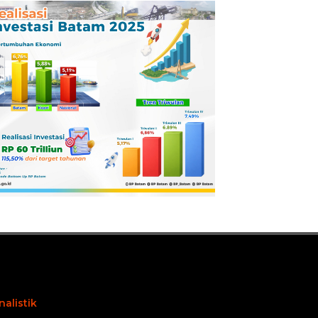
Pertamina
Dilaporkan ke
Kejaksaan
nalistik