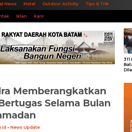
al News
Hotel
Outdoor Activity
Tips & Trik
ntak
Iklan
Karir
«
311
Bat
Dil
Tek
dan
ndra Memberangkatkan
Bertugas Selama Bulan
amadan
.id
-
News Update