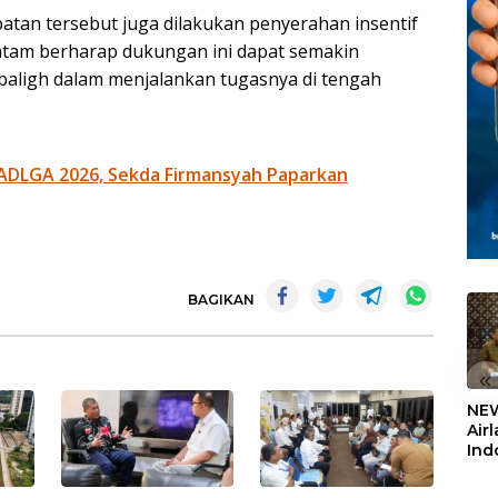
atan tersebut juga dilakukan penyerahan insentif
atam berharap dukungan ini dapat semakin
ligh dalam menjalankan tugasnya di tengah
ADLGA 2026, Sekda Firmansyah Paparkan
BAGIKAN
«
NEW
Air
Ind
5,2
Sem