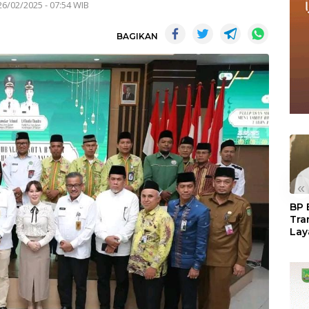
26/02/2025 - 07:54 WIB
BAGIKAN
«
BP 
Tra
Lay
Per
Tan
Seg
LM