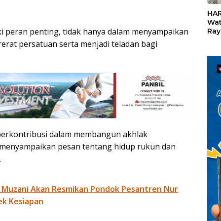
«
HAR
Wat
i peran penting, tidak hanya dalam menyampaikan
Ray
Teb
erat persatuan serta menjadi teladan bagi
Dis
24
 berkontribusi dalam membangun akhlak
us menyampaikan pesan tentang hidup rukun dan
.
 Muzani Akan Resmikan Pondok Pesantren Nur
ek Kesiapan