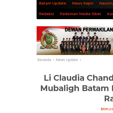
Batam Update
News Kepri
Nasion
Redaksi
Pedoman Media Siber
Ko
Beranda
News Update
Li Claudia Cha
Mubaligh Batam 
R
btm.co