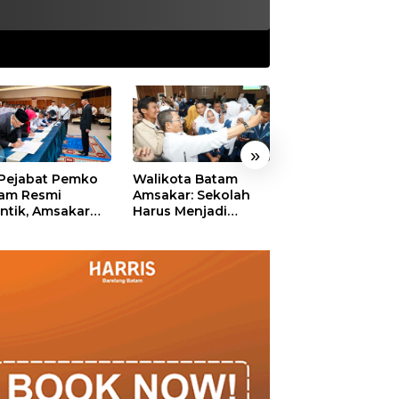
»
 Pejabat Pemko
Walikota Batam
Ekonomi Batam
am Resmi
Amsakar: Sekolah
Diproyeksikan
antik, Amsakar
Harus Menjadi
Tumbuh hingga 
ankan Integritas
Ruang Aman bagi
Persen, Pemko
 Pelayanan
Anak untuk Tumbuh
Naikkan Target
dan Berprestasi
Pendapatan Da