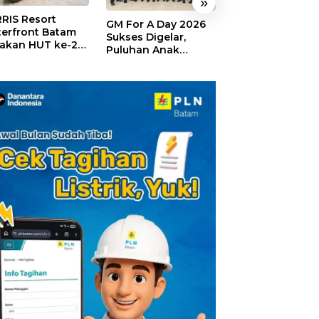
»
RIS Resort
SELAMAT!,
GM For A Day 2026
erfront Batam
Wyndham Panbi
Sukses Digelar,
akan HUT ke-24,
Batam Raih
Puluhan Anak
ar Giveaway dan
Penghargaan Ho
Rasakan Jadi
kon Menginap
Premium Terbai
General Manager
%
Versi Trip.com
Hotel Sehari