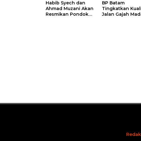
Habib Syech dan
BP Batam
Ahmad Muzani Akan
Tingkatkan Kual
Resmikan Pondok
Jalan Gajah Mad
Pesantren Nur Iman
Pengguna Jalan
di Pulau Kasu, Iman
Diminta Ekstra H
Sutiawan Cek
hati
Kesiapan
Redak